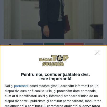
0
TRIMITERI
Ministrul
Tineretului şi Sportului, Sorina Plăcintă, este pentru
darea în administrare a taberei Bucşoaia din comuna
Pentru noi, confidențialitatea dvs.
este importantă
suceveană Frasin. Obiectivul are o capacitate de 1.000
de locuri, dar este închis din cauză că nu sînt bani
Noi și
parteneri
i noștri stocăm și/sau accesăm informații pe un
dispozitiv, cum ar fi cookie-urile, și procesăm date personale,
pentru renovare. Prezentă astăzi la Bucşoaia,
cum ar fi identificatori unici și informații standard trimise de un
doamna Plăcintă a declarat că sînt avute în vedere
dispozitiv pentru publicitate și conținut personalizate, măsurarea
două variante. Ea a spus că prima variantă vizează
reclamelor și a conținutului, cercetarea audienței și dezvoltarea