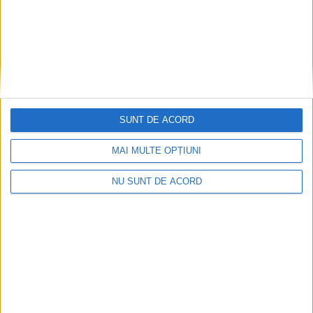
SUNT DE ACORD
MAI MULTE OPȚIUNI
NU SUNT DE ACORD
ŞTIRI
Fotbal feminin. Marcel Irimie, antrenor
CSU Suceava: O victorie cu Chindia
Tîrgoviște ”ne duce cu un pas spre Liga a II-
a”
13 MARTIE, 2026