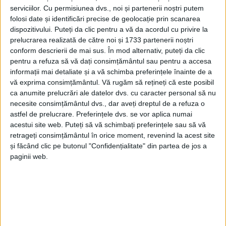
transferul taberei la Primăria Frasin, în caz că
serviciilor.
Cu permisiunea dvs., noi și partenerii noștri putem
folosi date și identificări precise de geolocație prin scanarea
această instituţie poate suporta toate cheltuielile de
dispozitivului. Puteți da clic pentru a vă da acordul cu privire la
funcţionare, iar cealaltă se referă la asocierea între
prelucrarea realizată de către noi și 1733 partenerii noștri
MTS şi Consiliul Judeţean pentru administrarea
conform descrierii de mai sus. În mod alternativ, puteți da clic
obiectivului. Sorina Plăcintă a precizat că, în toamnă,
pentru a refuza să vă dați consimțământul sau pentru a accesa
informații mai detaliate și a vă schimba preferințele înainte de a
Ministerul Tineretului şi Sportului va investi în tabăra
vă exprima consimțământul.
Vă rugăm să rețineți că este posibil
Bucşoaia pentru ca aceasta să fie reintrodusă în
ca anumite prelucrări ale datelor dvs. cu caracter personal să nu
circuit. Ea a subliniat că tabăra de la Frasin este una
necesite consimțământul dvs., dar aveți dreptul de a refuza o
de interes naţional, iar pentru a fi redeschisă nu este
astfel de prelucrare. Preferințele dvs. se vor aplica numai
acestui site web. Puteți să vă schimbați preferințele sau să vă
nevoie de un efort financiar foarte mare. Pe timpul
retrageți consimțământul în orice moment, revenind la acest site
vizitei la Bucşoaia, Sorina Plăcintă a fost însoţită de
și făcând clic pe butonul "Confidențialitate" din partea de jos a
Doina Melinte, secretar de stat în MTS, preşedintele
paginii web.
Consiliului Judeţean, Gheorghe Flutur, şi senatorii
PD-L de Suceava Orest Onofrei şi Sorin Fodoreanu.