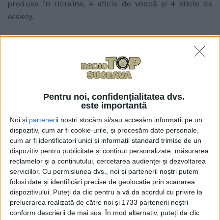
produse în Ucraina, 4 sticle de vodcă şi 4 sticle de
wiskey.
Articole
similare
Pentru noi, confidențialitatea dvs.
este importantă
Noi și
parteneri
i noștri stocăm și/sau accesăm informații pe un
dispozitiv, cum ar fi cookie-urile, și procesăm date personale,
cum ar fi identificatori unici și informații standard trimise de un
dispozitiv pentru publicitate și conținut personalizate, măsurarea
reclamelor și a conținutului, cercetarea audienței și dezvoltarea
serviciilor.
Cu permisiunea dvs., noi și partenerii noștri putem
folosi date și identificări precise de geolocație prin scanarea
dispozitivului. Puteți da clic pentru a vă da acordul cu privire la
prelucrarea realizată de către noi și 1733 partenerii noștri
conform descrierii de mai sus. În mod alternativ, puteți da clic