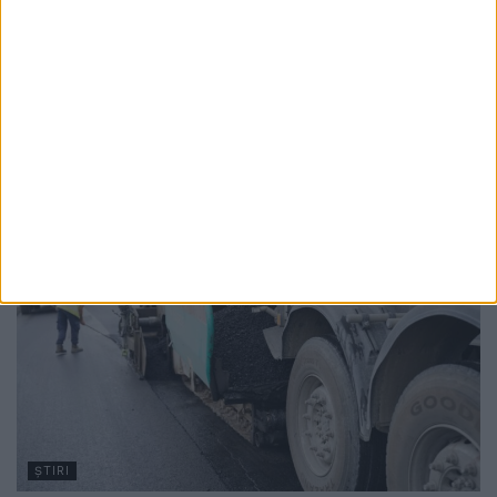
Adriana Nichitean: Județul Suceava e
campion la populație școlară, nevoile sînt
foarte multe, iar Ministerul e cel care
înființează aceste posturi
10 FEBRUARIE, 2026
ŞTIRI