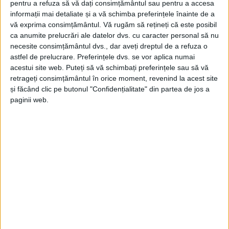
pentru a refuza să vă dați consimțământul sau pentru a accesa
ŞTIRI
informații mai detaliate și a vă schimba preferințele înainte de a
74 de ofițeri și subofițeri de la ISU Suceava,
vă exprima consimțământul.
Vă rugăm să rețineți că este posibil
avansați în grad, la termen
ca anumite prelucrări ale datelor dvs. cu caracter personal să nu
necesite consimțământul dvs., dar aveți dreptul de a refuza o
31 IULIE, 2026
astfel de prelucrare. Preferințele dvs. se vor aplica numai
acestui site web. Puteți să vă schimbați preferințele sau să vă
retrageți consimțământul în orice moment, revenind la acest site
și făcând clic pe butonul "Confidențialitate" din partea de jos a
paginii web.
ŞTIRI