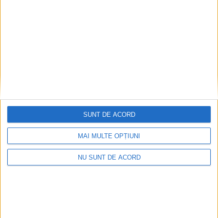
Fotbal feminin. Marcel Irimie, antrenor
CSU Suceava: O victorie cu Chindia
Tîrgoviște ”ne duce cu un pas spre Liga a II-
a”
13 MARTIE, 2026
SUNT DE ACORD
MAI MULTE OPȚIUNI
NU SUNT DE ACORD
ŞTIRI