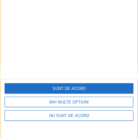
ŞTIRI
Fotbal feminin. Marcel Irimie, antrenor
CSU Suceava: O victorie cu Chindia
Tîrgoviște ”ne duce cu un pas spre Liga a II-
a”
13 MARTIE, 2026
SUNT DE ACORD
MAI MULTE OPȚIUNI
NU SUNT DE ACORD