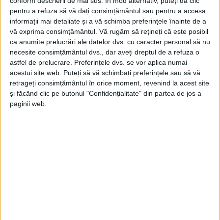
conform descrierii de mai sus. În mod alternativ, puteți da clic
pentru a refuza să vă dați consimțământul sau pentru a accesa
informații mai detaliate și a vă schimba preferințele înainte de a
vă exprima consimțământul.
Vă rugăm să rețineți că este posibil
ca anumite prelucrări ale datelor dvs. cu caracter personal să nu
necesite consimțământul dvs., dar aveți dreptul de a refuza o
ŞTIRI
astfel de prelucrare. Preferințele dvs. se vor aplica numai
74 de ofițeri și subofițeri de la ISU Suceava,
acestui site web. Puteți să vă schimbați preferințele sau să vă
retrageți consimțământul în orice moment, revenind la acest site
avansați în grad, la termen
și făcând clic pe butonul "Confidențialitate" din partea de jos a
31 IULIE, 2026
paginii web.