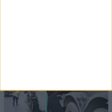
ŞTIRI
CJRAE Suceava are 181 de angajați, dar care
nu sînt suficienți pentru nevoile elevilor.
Adriana Nichitean: Județul Suceava e
campion la populație școlară, nevoile sînt
foarte multe, iar Ministerul e cel care
înființează aceste posturi
10 FEBRUARIE, 2026