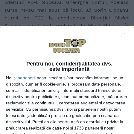
liderului PD-L Suceava, Gheorghe Flutur. Aceleaşi
surse ne-au mai spus că locul lui Sorin Ciobanu,
numit de PSD la conducerea Direcţiei Silvice
Suceava, va fi luat, probabil, de Mihai Miheţiu. În
timpul Guvernului PNL, domnul Miheţiu a fost
adjunct al Direcţiei Silvice Suceava.
Pentru noi, confidențialitatea dvs.
este importantă
Articole
similare
Noi și
parteneri
i noștri stocăm și/sau accesăm informații pe un
dispozitiv, cum ar fi cookie-urile, și procesăm date personale,
cum ar fi identificatori unici și informații standard trimise de un
dispozitiv pentru publicitate și conținut personalizate, măsurarea
reclamelor și a conținutului, cercetarea audienței și dezvoltarea
serviciilor.
Cu permisiunea dvs., noi și partenerii noștri putem
folosi date și identificări precise de geolocație prin scanarea
dispozitivului. Puteți da clic pentru a vă da acordul cu privire la
prelucrarea realizată de către noi și 1733 partenerii noștri