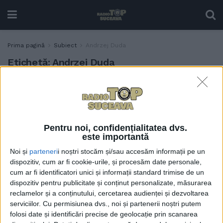
Prima pagină
Subiect
Andrzej Duda
Etichetă:
Andrzej Duda
Un sucevean a primit trei
ACTUALITATE
decorații din partea a trei
președinți ai Poloniei
6 MAI, 2022
Pentru noi, confidențialitatea dvs.
este importantă
Noi și
parteneri
i noștri stocăm și/sau accesăm informații pe un
Președintele Uniunii
ACTUALITATE
dispozitiv, cum ar fi cookie-urile, și procesăm date personale,
Polonezilor din România,
cum ar fi identificatori unici și informații standard trimise de un
suceveanul Ghervazen
dispozitiv pentru publicitate și conținut personalizate, măsurarea
Longher, decorat de
reclamelor și a conținutului, cercetarea audienței și dezvoltarea
președintele Poloniei
serviciilor.
Cu permisiunea dvs., noi și partenerii noștri putem
2 MAI, 2022
folosi date și identificări precise de geolocație prin scanarea