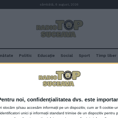
sâmbătă, 8 august, 2026
nătate
Politic
Educație
Social
Sport
Timp liber
rizare
Pentru noi, confidențialitatea dvs. este importa
73 de absolvenți, înscriși la sim
tri stocăm și/sau accesăm informații pe un dispozitiv, cum ar fi cookie-u
titularizare organizat de USV și 
dentificatori unici și informații standard trimise de un dispozitiv pentru p