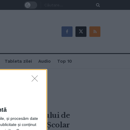
Tableta zilei
Audio
Top 10
ntă
ularea concursului de
rile, și procesăm date
Inspectoratul Școlar
ublicitate și conținut