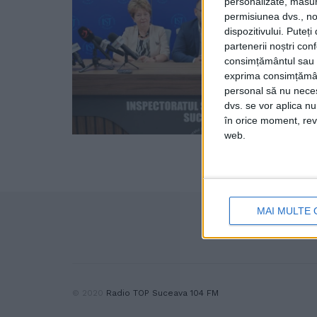
personalizate, măsura
permisiunea dvs., noi
dispozitivului. Puteț
partenerii noștri con
consimțământul sau p
exprima consimțămâ
personal să nu necesi
dvs. se vor aplica n
în orice moment, reve
web.
MAI MULTE 
© 2020
Radio TOP Suceava 104 FM