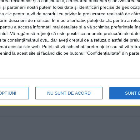
rea reclamelor și a conținutului, cercetarea audienței și dezvoltarea ser
Suceava
 și partenerii noștri putem folosi date și identificări precise de geoloca
i da clic pentru a vă da acordul cu privire la prelucrarea realizată de cătr
9 IUNIE, 2026
form descrierii de mai sus. În mod alternativ, puteți da clic pentru a refu
Pe 13 iunie, începînd cu ora 09.00, la Colegiul Tehnic 
entru a accesa informații mai detaliate și a vă schimba preferințele în
ntul.
Vă rugăm să rețineți că este posibil ca anumite prelucrări ale date
concursului de titularizare, ...
te consimțământul dvs., dar aveți dreptul de a refuza o astfel de prelu
umai acestui site web. Puteți să vă schimbați preferințele sau să vă ret
nind la acest site și făcând clic pe butonul "Confidențialitate" din parte
OPȚIUNI
NU SUNT DE ACORD
SUNT 