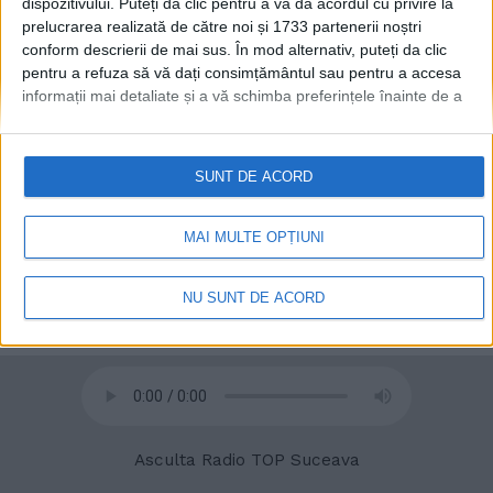
dispozitivului. Puteți da clic pentru a vă da acordul cu privire la
prelucrarea realizată de către noi și 1733 partenerii noștri
conform descrierii de mai sus. În mod alternativ, puteți da clic
© 2020
Radio TOP Suceava 104 FM
pentru a refuza să vă dați consimțământul sau pentru a accesa
informații mai detaliate și a vă schimba preferințele înainte de a
vă exprima consimțământul.
Vă rugăm să rețineți că este posibil
ca anumite prelucrări ale datelor dvs. cu caracter personal să nu
necesite consimțământul dvs., dar aveți dreptul de a refuza o
SUNT DE ACORD
astfel de prelucrare. Preferințele dvs. se vor aplica numai
acestui site web. Puteți să vă schimbați preferințele sau să vă
retrageți consimțământul în orice moment, revenind la acest site
MAI MULTE OPȚIUNI
și făcând clic pe butonul "Confidențialitate" din partea de jos a
paginii web.
NU SUNT DE ACORD
Asculta Radio TOP Suceava