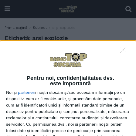
Prima pagină
Subiect
arși explozie
Etichetă:
arși explozie
Bărbatul cel mai grav rănit
ACTUALITATE
în explozia de la Burdujeni
va fi transferat la Clinica de
Arși din Timișoara
Pentru noi, confidențialitatea dvs.
17 DECEMBRIE, 2024
este importantă
Noi și
parteneri
i noștri stocăm și/sau accesăm informații pe un
dispozitiv, cum ar fi cookie-urile, și procesăm date personale,
cum ar fi identificatori unici și informații standard trimise de un
dispozitiv pentru publicitate și conținut personalizate, măsurarea
reclamelor și a conținutului, cercetarea audienței și dezvoltarea
serviciilor.
Cu permisiunea dvs., noi și partenerii noștri putem
folosi date și identificări precise de geolocație prin scanarea