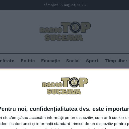
sâmbătă, 8 august, 2026
nătate
Politic
Educație
Social
Sport
Timp liber
Pentru noi, confidențialitatea dvs. este importa
Spitalul Județean Suceava: Interv
tri stocăm și/sau accesăm informații pe un dispozitiv, cum ar fi cookie-u
unui pacient de 240 de kilograne
dentificatori unici și informații standard trimise de un dispozitiv pentru p