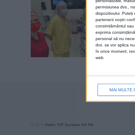
personalizate, măsura
permisiunea dvs., noi
dispozitivului. Puteț
partenerii noștri con
consimțământul sau p
exprima consimțămâ
personal să nu necesi
dvs. se vor aplica n
în orice moment, reve
web.
MAI MULTE 
© 2020
Radio TOP Suceava 104 FM