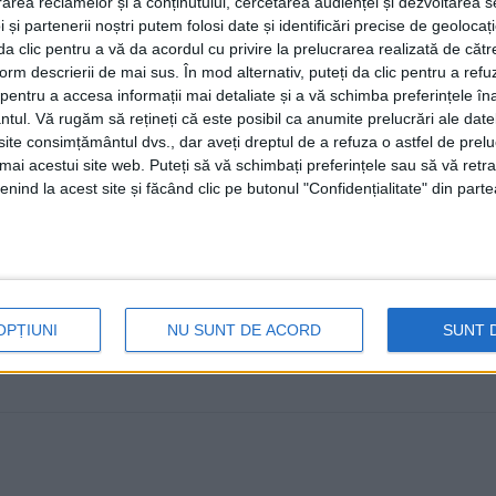
rea reclamelor și a conținutului, cercetarea audienței și dezvoltarea ser
rutier. Intervenția a durat apro
 și partenerii noștri putem folosi date și identificări precise de geoloca
instalarea pacientului pe masa d
i da clic pentru a vă da acordul cu privire la prelucrarea realizată de cătr
form descrierii de mai sus. În mod alternativ, puteți da clic pentru a refu
minute și a implicat 7 persoane!
entru a accesa informații mai detaliate și a vă schimba preferințele în
ntul.
Vă rugăm să rețineți că este posibil ca anumite prelucrări ale date
20 APRILIE, 2023
te consimțământul dvs., dar aveți dreptul de a refuza o astfel de prelu
umai acestui site web. Puteți să vă schimbați preferințele sau să vă ret
Spitalul Județean de Urgență <Sf. Ioan cel Nou> Sucea
nind la acest site și făcând clic pe butonul "Confidențialitate" din parte
despre o intervenție chirurgicală ...
OPȚIUNI
NU SUNT DE ACORD
SUNT 