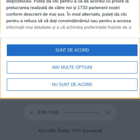
dispozitivului. Puteți da clic pentru a vă da acordul cu privire la
prelucrarea realizată de către noi și 1733 partenerii noștri
conform descrierii de mai sus. În mod alternativ, puteți da clic
© 2020
Radio TOP Suceava 104 FM
pentru a refuza să vă dați consimțământul sau pentru a accesa
informații mai detaliate și a vă schimba preferințele înainte de a
vă exprima consimțământul.
Vă rugăm să rețineți că este posibil
ca anumite prelucrări ale datelor dvs. cu caracter personal să nu
necesite consimțământul dvs., dar aveți dreptul de a refuza o
SUNT DE ACORD
astfel de prelucrare. Preferințele dvs. se vor aplica numai
acestui site web. Puteți să vă schimbați preferințele sau să vă
retrageți consimțământul în orice moment, revenind la acest site
MAI MULTE OPȚIUNI
și făcând clic pe butonul "Confidențialitate" din partea de jos a
paginii web.
NU SUNT DE ACORD
Asculta Radio TOP Suceava