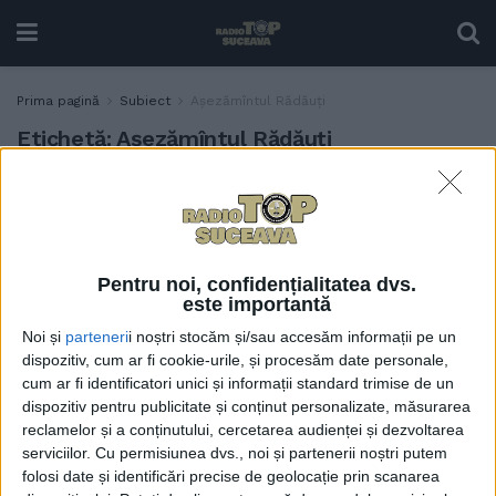
Prima pagină
Subiect
Așezămîntul Rădăuți
Etichetă:
Așezămîntul Rădăuți
Colaborarea dintre FSE și
SOCIAL
Așezămîntul ”Sf. Leontie” va
continua. O tînără de la ”Sf.
Leontie”, studentă la FSE
Pentru noi, confidențialitatea dvs.
5 IANUARIE, 2022
este importantă
Noi și
parteneri
i noștri stocăm și/sau accesăm informații pe un
dispozitiv, cum ar fi cookie-urile, și procesăm date personale,
cum ar fi identificatori unici și informații standard trimise de un
dispozitiv pentru publicitate și conținut personalizate, măsurarea
reclamelor și a conținutului, cercetarea audienței și dezvoltarea
serviciilor.
Cu permisiunea dvs., noi și partenerii noștri putem
folosi date și identificări precise de geolocație prin scanarea