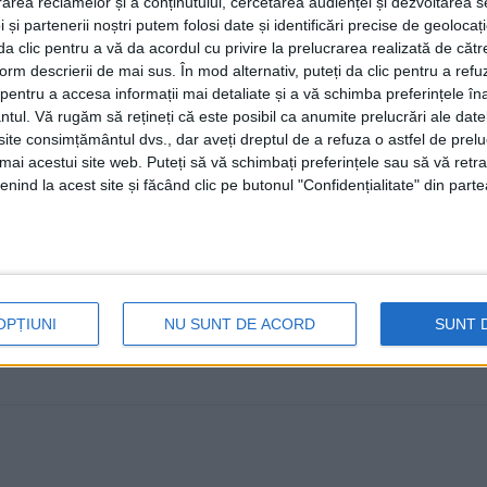
rea reclamelor și a conținutului, cercetarea audienței și dezvoltarea ser
16 APRILIE, 2025
 și partenerii noștri putem folosi date și identificări precise de geoloca
i da clic pentru a vă da acordul cu privire la prelucrarea realizată de cătr
Pe 16 aprilie au demarat lucrările de asfaltare pe DJ 
form descrierii de mai sus. În mod alternativ, puteți da clic pentru a refu
2,5 ...
entru a accesa informații mai detaliate și a vă schimba preferințele în
ntul.
Vă rugăm să rețineți că este posibil ca anumite prelucrări ale date
te consimțământul dvs., dar aveți dreptul de a refuza o astfel de prelu
umai acestui site web. Puteți să vă schimbați preferințele sau să vă ret
nind la acest site și făcând clic pe butonul "Confidențialitate" din parte
OPȚIUNI
NU SUNT DE ACORD
SUNT 