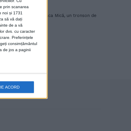
viciilor.
Cu
ție prin scanarea
e noi și 1731
209H Cornu Luncii - Sasca Mică, un tronson de
za să vă dați
ainte de a vă
lor dvs. cu caracter
crare. Preferințele
rageți consimțământul
a de jos a paginii
DE ACORD