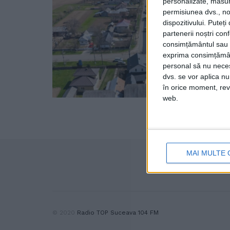
personalizate, măsura
permisiunea dvs., noi
dispozitivului. Puteț
partenerii noștri con
consimțământul sau p
exprima consimțămâ
personal să nu necesi
dvs. se vor aplica n
în orice moment, reve
web.
MAI MULTE 
© 2020
Radio TOP Suceava 104 FM