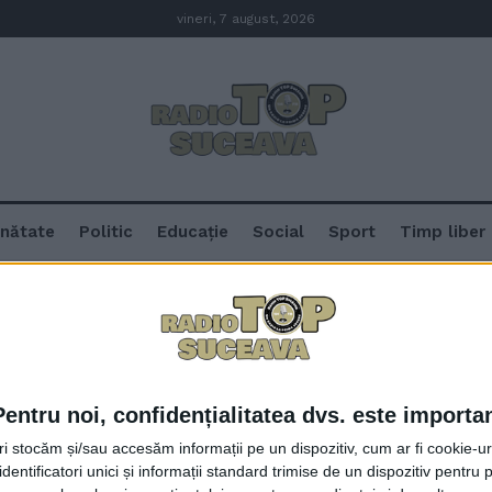
vineri, 7 august, 2026
nătate
Politic
Educație
Social
Sport
Timp liber
că
Pentru noi, confidențialitatea dvs. este importa
Asfaltări pe drumul județean Co
tri stocăm și/sau accesăm informații pe un dispozitiv, cum ar fi cookie-u
drum care ”nu a văzut asfalt de 2
dentificatori unici și informații standard trimise de un dispozitiv pentru p