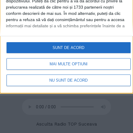
dispozitivului. Puteți da clic pentru a vă da acordul cu privire la
prelucrarea realizată de către noi și 1733 partenerii noștri
conform descrierii de mai sus. În mod alternativ, puteți da clic
pentru a refuza să vă dați consimțământul sau pentru a accesa
© 2020
Radio TOP Suceava 104 FM
informații mai detaliate și a vă schimba preferințele înainte de a
vă exprima consimțământul.
Vă rugăm să rețineți că este posibil
ca anumite prelucrări ale datelor dvs. cu caracter personal să nu
necesite consimțământul dvs., dar aveți dreptul de a refuza o
SUNT DE ACORD
astfel de prelucrare. Preferințele dvs. se vor aplica numai
acestui site web. Puteți să vă schimbați preferințele sau să vă
retrageți consimțământul în orice moment, revenind la acest site
MAI MULTE OPȚIUNI
și făcând clic pe butonul "Confidențialitate" din partea de jos a
paginii web.
NU SUNT DE ACORD
Asculta Radio TOP Suceava