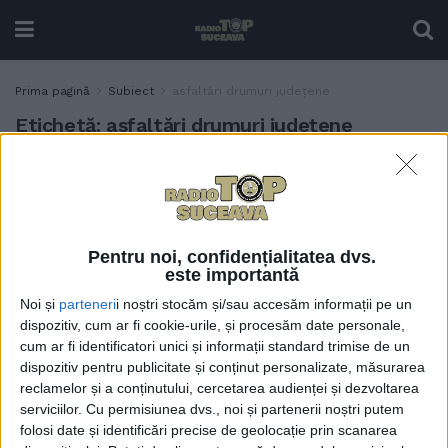
Prima pagină
Subiect
asfaltări drumuri județene
Etichetă:
asfaltări drumuri județene
Drumul Satu Mare –
ADMINISTRAȚIE
Grănicești ar putea fi gata
de asfaltat înainte de
termenul stabilit, care este
Pentru noi, confidențialitatea dvs.
martie 2026 (Foto)
este importantă
4 IUNIE, 2025
Noi și
parteneri
i noștri stocăm și/sau accesăm informații pe un
dispozitiv, cum ar fi cookie-urile, și procesăm date personale,
cum ar fi identificatori unici și informații standard trimise de un
dispozitiv pentru publicitate și conținut personalizate, măsurarea
reclamelor și a conținutului, cercetarea audienței și dezvoltarea
serviciilor.
Cu permisiunea dvs., noi și partenerii noștri putem
folosi date și identificări precise de geolocație prin scanarea