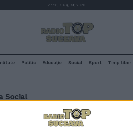
vineri, 7 august, 2026
nătate
Politic
Educație
Social
Sport
Timp liber
a Social
10 tone de deșeuri din plastic și
colectate de pe traseul turistic V