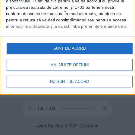
dispozitivului. Puteți da clic pentru a vă da acordul cu privire la
prelucrarea realizată de către noi și 1733 partenerii noștri
conform descrierii de mai sus. În mod alternativ, puteți da clic
© 2020
Radio TOP Suceava 104 FM
pentru a refuza să vă dați consimțământul sau pentru a accesa
informații mai detaliate și a vă schimba preferințele înainte de a
vă exprima consimțământul.
Vă rugăm să rețineți că este posibil
ca anumite prelucrări ale datelor dvs. cu caracter personal să nu
necesite consimțământul dvs., dar aveți dreptul de a refuza o
SUNT DE ACORD
astfel de prelucrare. Preferințele dvs. se vor aplica numai
acestui site web. Puteți să vă schimbați preferințele sau să vă
retrageți consimțământul în orice moment, revenind la acest site
MAI MULTE OPȚIUNI
și făcând clic pe butonul "Confidențialitate" din partea de jos a
paginii web.
NU SUNT DE ACORD
Asculta Radio TOP Suceava