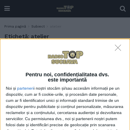
Prima pagină
Subiect
atelier
Etichetă:
atelier
Cetatea de Scaun a Sucevei,
EDUCAȚIE
gazdă pentru diferite
ateliere dedicate elevilor de
pînă în clasa a VIII-a
Pentru noi, confidențialitatea dvs.
26 IANUARIE, 2023
este importantă
Noi și
parteneri
i noștri stocăm și/sau accesăm informații pe un
dispozitiv, cum ar fi cookie-urile, și procesăm date personale,
cum ar fi identificatori unici și informații standard trimise de un
dispozitiv pentru publicitate și conținut personalizate, măsurarea
reclamelor și a conținutului, cercetarea audienței și dezvoltarea
serviciilor.
Cu permisiunea dvs., noi și partenerii noștri putem
folosi date și identificări precise de geolocație prin scanarea