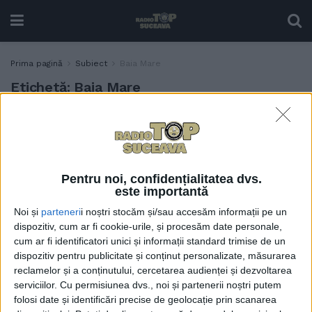
Prima pagină
Subiect
Baia Mare
Etichetă:
Baia Mare
CSU Suceava începe returul
SPORT
în deplasare. Sorin Grigore:
Vom avea un retur, pot
spune, infernal. Mergem să
Pentru noi, confidențialitatea dvs.
ne luptăm cu cei de la Baia
este importantă
Mare
Noi și
parteneri
i noștri stocăm și/sau accesăm informații pe un
3 FEBRUARIE, 2026
dispozitiv, cum ar fi cookie-urile, și procesăm date personale,
cum ar fi identificatori unici și informații standard trimise de un
După un meci pe care l-a
SPORT
dispozitiv pentru publicitate și conținut personalizate, măsurarea
controlat de la un capăt la
reclamelor și a conținutului, cercetarea audienței și dezvoltarea
altul, deseori autoritar,
serviciilor.
Cu permisiunea dvs., noi și partenerii noștri putem
echipa de handbal masculin
folosi date și identificări precise de geolocație prin scanarea
a Sucevei a cîștigat bronzul