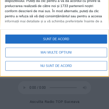
dispozitivului. Puteți da clic pentru a vă da acordul cu privire la
prelucrarea realizată de către noi și 1733 partenerii noștri
conform descrierii de mai sus. În mod alternativ, puteți da clic
pentru a refuza să vă dați consimțământul sau pentru a accesa
informații mai detaliate și a vă schimba preferințele înainte de a
© 2020
Radio TOP Suceava 104 FM
vă exprima consimțământul.
Vă rugăm să rețineți că este posibil
ca anumite prelucrări ale datelor dvs. cu caracter personal să nu
necesite consimțământul dvs., dar aveți dreptul de a refuza o
SUNT DE ACORD
astfel de prelucrare. Preferințele dvs. se vor aplica numai
acestui site web. Puteți să vă schimbați preferințele sau să vă
retrageți consimțământul în orice moment, revenind la acest site
MAI MULTE OPȚIUNI
și făcând clic pe butonul "Confidențialitate" din partea de jos a
paginii web.
NU SUNT DE ACORD
Asculta Radio TOP Suceava