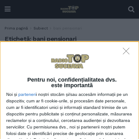
Prima pagină
Subiect
bani pensionari
Etichetă:
bani pensionari
Președintele CJ Suceava,
ACTUALITATE
Gheorghe Șoldan: 36.000
de pensionari cu venituri
minime vor primi vouchere
Pentru noi, confidențialitatea dvs.
de 250 de lei pentru
este importantă
sărbători
Noi și
parteneri
i noștri stocăm și/sau accesăm informații pe un
10 MAI, 2026
dispozitiv, cum ar fi cookie-urile, și procesăm date personale,
cum ar fi identificatori unici și informații standard trimise de un
dispozitiv pentru publicitate și conținut personalizate, măsurarea
reclamelor și a conținutului, cercetarea audienței și dezvoltarea
serviciilor.
Cu permisiunea dvs., noi și partenerii noștri putem
folosi date și identificări precise de geolocație prin scanarea