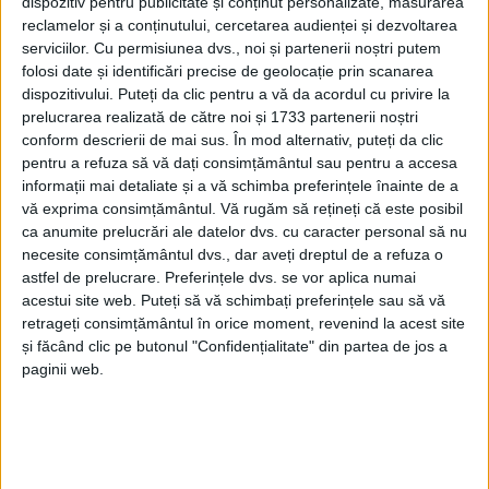
dispozitiv pentru publicitate și conținut personalizate, măsurarea
foarte bune”. Angelica
reclamelor și a conținutului, cercetarea audienței și dezvoltarea
Fădor: Primăria Vatra
serviciilor.
Cu permisiunea dvs., noi și partenerii noștri putem
Dornei a dat o atenție
folosi date și identificări precise de geolocație prin scanarea
aparte unităților de
dispozitivului. Puteți da clic pentru a vă da acordul cu privire la
învățămînt
prelucrarea realizată de către noi și 1733 partenerii noștri
18 SEPTEMBRIE, 2024
conform descrierii de mai sus. În mod alternativ, puteți da clic
pentru a refuza să vă dați consimțământul sau pentru a accesa
Studente de la Șiințele
informații mai detaliate și a vă schimba preferințele înainte de a
EDUCAȚIE
Educației, în practică în
vă exprima consimțământul.
Vă rugăm să rețineți că este posibil
Bazinul Dornelor. Conf.
ca anumite prelucrări ale datelor dvs. cu caracter personal să nu
univ. dr. Otilia Clipa: Dacă
necesite consimțământul dvs., dar aveți dreptul de a refuza o
ar primi repartiție, de
astfel de prelucrare. Preferințele dvs. se vor aplica numai
exemplu, la Poiana Stampei,
acestui site web. Puteți să vă schimbați preferințele sau să vă
nu s-ar supăra. Dimpotrivă,
retrageți consimțământul în orice moment, revenind la acest site
ar fi foarte încîntate să fie
și făcând clic pe butonul "Confidențialitate" din partea de jos a
acolo
paginii web.
2 FEBRUARIE, 2023
Otilia Clipa și 40 de studenți
EDUCAȚIE
suceveni, practică
pedagogică la Șaru Dornei,