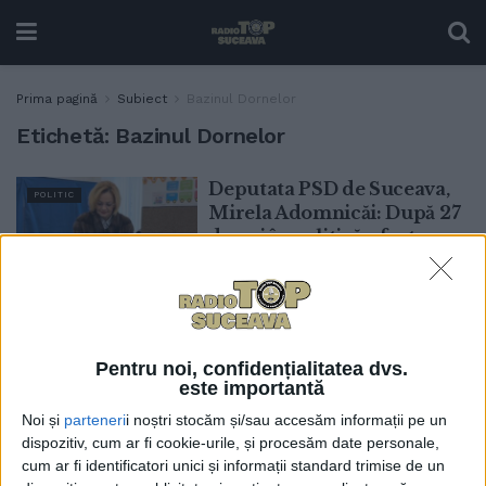
Prima pagină
Subiect
Bazinul Dornelor
Etichetă:
Bazinul Dornelor
Deputata PSD de Suceava,
POLITIC
Mirela Adomnicăi: După 27
de ani în politică a fost ceva
ce n-am mai întîlnit absolut
niciodată. Acum au votat
tineri care s-au născut în
Uniunea Europeană. E un
început radical de
Pentru noi, confidențialitatea dvs.
schimbare
este importantă
21 MAI, 2025
Noi și
parteneri
i noștri stocăm și/sau accesăm informații pe un
dispozitiv, cum ar fi cookie-urile, și procesăm date personale,
Școlile din Bazinul
EDUCAȚIE
cum ar fi identificatori unici și informații standard trimise de un
Dornelor ”oferă condiții