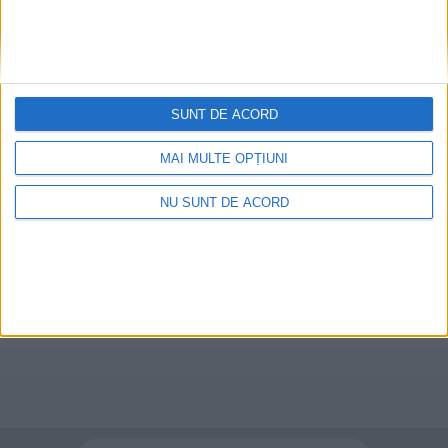
Panaci și Vatra Dornei. ”În
zona Dornelor sînt școli
bine puse la punct, cu
profesori foarte bine
formați”
SUNT DE ACORD
24 DECEMBRIE, 2022
MAI MULTE OPȚIUNI
Ariciuc: Urșii au băgat
ACTUALITATE
spaima în oamenii din
NU SUNT DE ACORD
Bazinul Dornelor
15 IUNIE, 2021