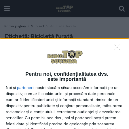
Prima pagină
Subiect
Bicicletă furată
Etichetă:
Bicicletă furată
O bicicletă furată din
ACTUALITATE
Germania, în valoare de
20.000 de lei, descoperită în
Vama Siret
Pentru noi, confidențialitatea dvs.
8 MAI, 2025
este importantă
Noi și
parteneri
i noștri stocăm și/sau accesăm informații pe un
dispozitiv, cum ar fi cookie-urile, și procesăm date personale,
cum ar fi identificatori unici și informații standard trimise de un
dispozitiv pentru publicitate și conținut personalizate, măsurarea
reclamelor și a conținutului, cercetarea audienței și dezvoltarea
serviciilor.
Cu permisiunea dvs., noi și partenerii noștri putem
folosi date și identificări precise de geolocație prin scanarea