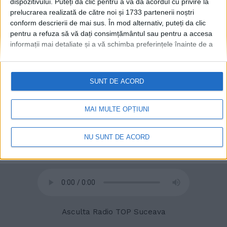
dispozitivului. Puteți da clic pentru a vă da acordul cu privire la
prelucrarea realizată de către noi și 1733 partenerii noștri
conform descrierii de mai sus. În mod alternativ, puteți da clic
© 2020
Radio TOP Suceava 104 FM
pentru a refuza să vă dați consimțământul sau pentru a accesa
informații mai detaliate și a vă schimba preferințele înainte de a
vă exprima consimțământul.
Vă rugăm să rețineți că este posibil
ca anumite prelucrări ale datelor dvs. cu caracter personal să nu
necesite consimțământul dvs., dar aveți dreptul de a refuza o
SUNT DE ACORD
astfel de prelucrare. Preferințele dvs. se vor aplica numai
acestui site web. Puteți să vă schimbați preferințele sau să vă
retrageți consimțământul în orice moment, revenind la acest site
MAI MULTE OPȚIUNI
și făcând clic pe butonul "Confidențialitate" din partea de jos a
paginii web.
NU SUNT DE ACORD
Asculta Radio TOP Suceava