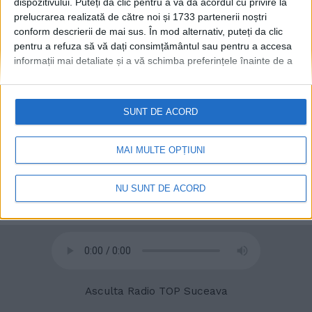
dispozitivului. Puteți da clic pentru a vă da acordul cu privire la
prelucrarea realizată de către noi și 1733 partenerii noștri
conform descrierii de mai sus. În mod alternativ, puteți da clic
pentru a refuza să vă dați consimțământul sau pentru a accesa
informații mai detaliate și a vă schimba preferințele înainte de a
© 2020
Radio TOP Suceava 104 FM
vă exprima consimțământul.
Vă rugăm să rețineți că este posibil
ca anumite prelucrări ale datelor dvs. cu caracter personal să nu
necesite consimțământul dvs., dar aveți dreptul de a refuza o
SUNT DE ACORD
astfel de prelucrare. Preferințele dvs. se vor aplica numai
acestui site web. Puteți să vă schimbați preferințele sau să vă
retrageți consimțământul în orice moment, revenind la acest site
MAI MULTE OPȚIUNI
și făcând clic pe butonul "Confidențialitate" din partea de jos a
paginii web.
NU SUNT DE ACORD
Asculta Radio TOP Suceava