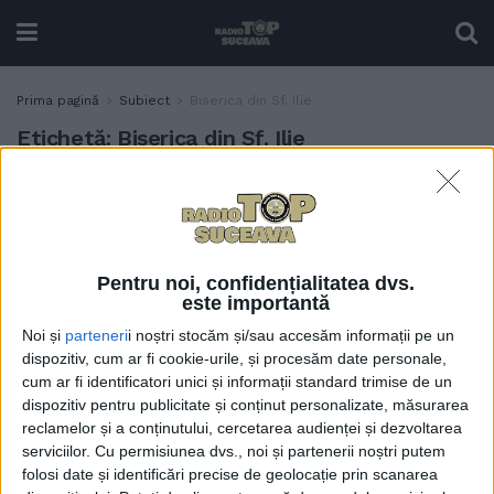
Prima pagină
Subiect
Biserica din Sf. Ilie
Etichetă:
Biserica din Sf. Ilie
Bugetul comunei Șcheia,
ADMINISTRAȚIE
63% pentru dezvoltare și
37% pentru funcționare.
Renovarea Bisericii din Sf.
Pentru noi, confidențialitatea dvs.
Ilie, ctitorie a lui Ștefan cel
este importantă
Mare, finalizată în aprilie
Noi și
parteneri
i noștri stocăm și/sau accesăm informații pe un
1 MARTIE, 2022
dispozitiv, cum ar fi cookie-urile, și procesăm date personale,
cum ar fi identificatori unici și informații standard trimise de un
dispozitiv pentru publicitate și conținut personalizate, măsurarea
reclamelor și a conținutului, cercetarea audienței și dezvoltarea
serviciilor.
Cu permisiunea dvs., noi și partenerii noștri putem
folosi date și identificări precise de geolocație prin scanarea