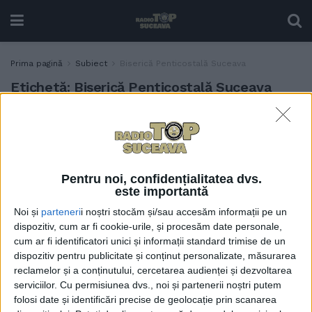
Prima pagină
Subiect
Biserică Penticostală Suceava
Etichetă:
Biserică Penticostală Suceava
În cartierul Burdujeni, pe
ACTUALITATE
un teren oferit de Primăria
Suceava, va fi construită o
biserică penticostală
Pentru noi, confidențialitatea dvs.
30 APRILIE, 2026
este importantă
Noi și
parteneri
i noștri stocăm și/sau accesăm informații pe un
dispozitiv, cum ar fi cookie-urile, și procesăm date personale,
cum ar fi identificatori unici și informații standard trimise de un
dispozitiv pentru publicitate și conținut personalizate, măsurarea
reclamelor și a conținutului, cercetarea audienței și dezvoltarea
serviciilor.
Cu permisiunea dvs., noi și partenerii noștri putem
folosi date și identificări precise de geolocație prin scanarea