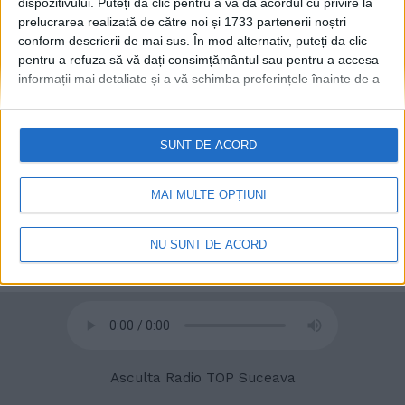
dispozitivului. Puteți da clic pentru a vă da acordul cu privire la
prelucrarea realizată de către noi și 1733 partenerii noștri
conform descrierii de mai sus. În mod alternativ, puteți da clic
© 2020
Radio TOP Suceava 104 FM
pentru a refuza să vă dați consimțământul sau pentru a accesa
informații mai detaliate și a vă schimba preferințele înainte de a
vă exprima consimțământul.
Vă rugăm să rețineți că este posibil
ca anumite prelucrări ale datelor dvs. cu caracter personal să nu
necesite consimțământul dvs., dar aveți dreptul de a refuza o
SUNT DE ACORD
astfel de prelucrare. Preferințele dvs. se vor aplica numai
acestui site web. Puteți să vă schimbați preferințele sau să vă
retrageți consimțământul în orice moment, revenind la acest site
MAI MULTE OPȚIUNI
și făcând clic pe butonul "Confidențialitate" din partea de jos a
paginii web.
NU SUNT DE ACORD
Asculta Radio TOP Suceava