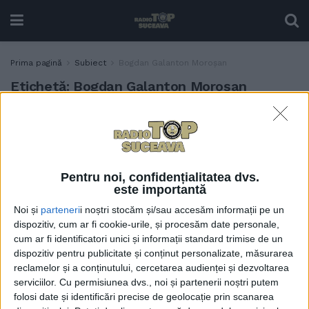
Prima pagină
Subiect
Bogdan Galanton Moroșan
Etichetă:
Bogdan Galanton Moroșan
Dublă lansare de carte, post-
ACTUALITATE
mortem, Bogdan Galanton
Moroșan. Președintele SSB,
Alexandru Ovidiu Vintilă:
Pentru noi, confidențialitatea dvs.
Bogdan Galanton Moroșan,
este importantă
un om cald, un om care
Noi și
parteneri
i noștri stocăm și/sau accesăm informații pe un
mereu a fost interesat de
dispozitiv, cum ar fi cookie-urile, și procesăm date personale,
ceea ce înseamnă
cum ar fi identificatori unici și informații standard trimise de un
omenescul, omenia și binele
dispozitiv pentru publicitate și conținut personalizate, măsurarea
pe care l-a pus întotdeauna
reclamelor și a conținutului, cercetarea audienței și dezvoltarea
în practică
serviciilor.
Cu permisiunea dvs., noi și partenerii noștri putem
22 MAI, 2024
folosi date și identificări precise de geolocație prin scanarea