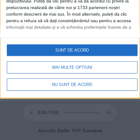
dispozitivului. Puteți da clic pentru a vă da acordul cu privire la
prelucrarea realizată de către noi și 1733 partenerii noștri
conform descrierii de mai sus. În mod alternativ, puteți da clic
pentru a refuza să vă dați consimțământul sau pentru a accesa
informații mai detaliate și a vă schimba preferințele înainte de a
vă exprima consimțământul.
Vă rugăm să rețineți că este posibil
ca anumite prelucrări ale datelor dvs. cu caracter personal să nu
necesite consimțământul dvs., dar aveți dreptul de a refuza o
SUNT DE ACORD
astfel de prelucrare. Preferințele dvs. se vor aplica numai
acestui site web. Puteți să vă schimbați preferințele sau să vă
© 2020
Radio TOP Suceava 104 FM
retrageți consimțământul în orice moment, revenind la acest site
MAI MULTE OPȚIUNI
și făcând clic pe butonul "Confidențialitate" din partea de jos a
paginii web.
NU SUNT DE ACORD
Asculta Radio TOP Suceava