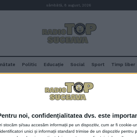
sâmbătă, 8 august, 2026
nătate
Politic
Educație
Social
Sport
Timp liber
Pentru noi, confidențialitatea dvs. este importa
Femeia cu botulism internată la S
tri stocăm și/sau accesăm informații pe un dispozitiv, cum ar fi cookie-u
gravă. Purtătorul de cuvînt al sp
dentificatori unici și informații standard trimise de un dispozitiv pentru p