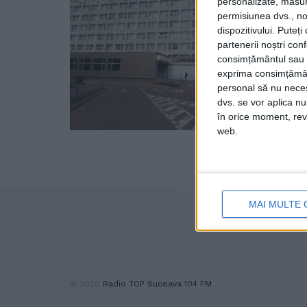
personalizate, măsura
permisiunea dvs., noi
dispozitivului. Puteț
partenerii noștri con
consimțământul sau p
exprima consimțămâ
personal să nu necesi
dvs. se vor aplica n
în orice moment, reve
web.
MAI MULTE 
© 2020
Radio TOP Suceava 104 FM