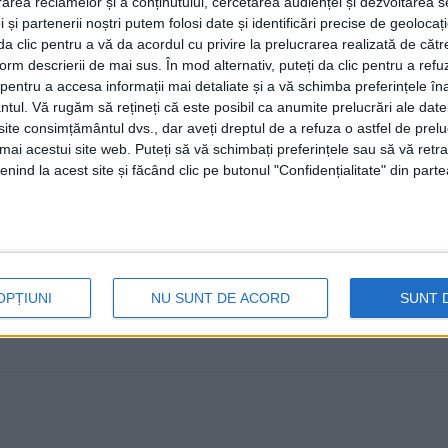
rea reclamelor și a conținutului, cercetarea audienței și dezvoltarea ser
atrage atenția populației asupr
 și partenerii noștri putem folosi date și identificări precise de geoloca
incorect procesate și depozitate
i da clic pentru a vă da acordul cu privire la prelucrarea realizată de cătr
form descrierii de mai sus. În mod alternativ, puteți da clic pentru a refu
30 IUNIE, 2022
entru a accesa informații mai detaliate și a vă schimba preferințele în
ntul.
Vă rugăm să rețineți că este posibil ca anumite prelucrări ale date
O suceveancă internată cu botulism la Spitalul Județea
te consimțământul dvs., dar aveți dreptul de a refuza o astfel de prelu
stare gravă la ...
umai acestui site web. Puteți să vă schimbați preferințele sau să vă ret
nind la acest site și făcând clic pe butonul "Confidențialitate" din parte
OPȚIUNI
NU SUNT DE ACORD
SUNT 