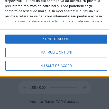
dispozitivului. Puteți da clic pentru a vă da acordul cu privire la
prelucrarea realizată de către noi și 1733 partenerii noștri
conform descrierii de mai sus. În mod alternativ, puteți da clic
pentru a refuza să vă dați consimțământul sau pentru a accesa
© 2020
Radio TOP Suceava 104 FM
informații mai detaliate și a vă schimba preferințele înainte de a
vă exprima consimțământul.
Vă rugăm să rețineți că este posibil
ca anumite prelucrări ale datelor dvs. cu caracter personal să nu
necesite consimțământul dvs., dar aveți dreptul de a refuza o
SUNT DE ACORD
astfel de prelucrare. Preferințele dvs. se vor aplica numai
acestui site web. Puteți să vă schimbați preferințele sau să vă
retrageți consimțământul în orice moment, revenind la acest site
MAI MULTE OPȚIUNI
și făcând clic pe butonul "Confidențialitate" din partea de jos a
paginii web.
NU SUNT DE ACORD
Asculta Radio TOP Suceava