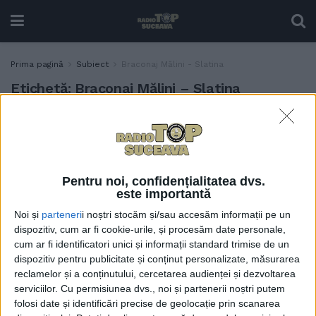
Prima pagină
Subiect
Braconaj Mălini - Slatina
Etichetă:
Braconaj Mălini – Slatina
Cinci arestări în dosarul
ACTUALITATE
privind contrabanda cu
arme de vînătoare aduse
din străinătate pentru
Pentru noi, confidențialitatea dvs.
braconaj
este importantă
10 APRILIE, 2025
Noi și
parteneri
i noștri stocăm și/sau accesăm informații pe un
dispozitiv, cum ar fi cookie-urile, și procesăm date personale,
cum ar fi identificatori unici și informații standard trimise de un
dispozitiv pentru publicitate și conținut personalizate, măsurarea
reclamelor și a conținutului, cercetarea audienței și dezvoltarea
serviciilor.
Cu permisiunea dvs., noi și partenerii noștri putem
folosi date și identificări precise de geolocație prin scanarea