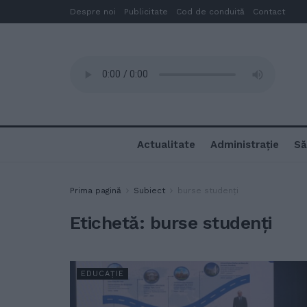
Despre noi
Publicitate
Cod de conduită
Contact
Actualitate
Administrație
Să
Prima pagină
Subiect
burse studenți
Etichetă:
burse studenți
EDUCAȚIE