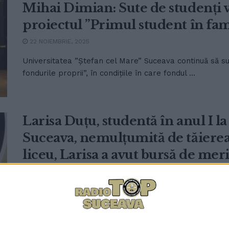
Mihai Dimian: Sute de studenți vo
proiectul ”Primul student în fam
22 NOIEMBRIE, 2025
Universitatea ”Ștefan cel Mare” Suceava continuă să sus
fondurile proprii”, în condițiile în care fondul ...
Larisa Duțu, studentă în anul I l
Suceava, nemulțumită de tăierea 
liceu, Larisa a avut bursă de meri
o să învețe mai bine
29 SEPTEMBRIE, 2025
Larisa Duțu, studentă în anul I la Facultatea de Drept d
Suceava este nemulțumită că ...