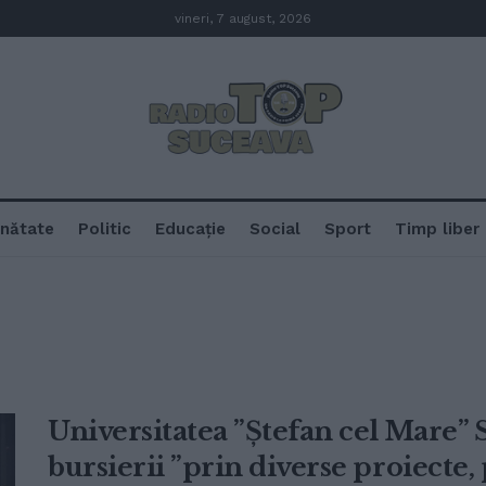
vineri, 7 august, 2026
nătate
Politic
Educație
Social
Sport
Timp liber
Universitatea ”Ștefan cel Mare” 
bursierii ”prin diverse proiecte,