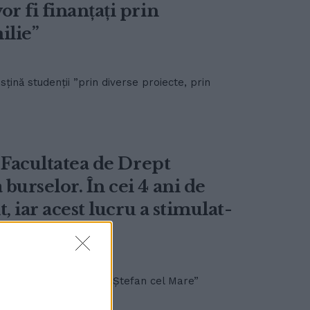
r fi finanțați prin
ilie”
țină studenții ”prin diverse proiecte, prin
a Facultatea de Drept
burselor. În cei 4 ani de
t, iar acest lucru a stimulat-
in cadrul Universității ”Ștefan cel Mare”