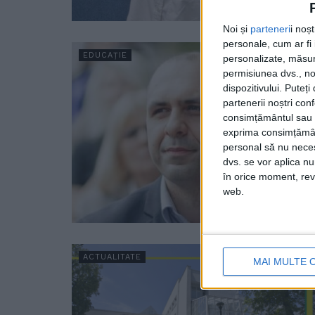
Noi și
parteneri
i noș
personale, cum ar fi i
EDUCAȚIE
personalizate, măsura
permisiunea dvs., noi
dispozitivului. Puteț
partenerii noștri con
consimțământul sau p
exprima consimțămâ
personal să nu necesi
dvs. se vor aplica n
în orice moment, reve
web.
ACTUALITATE
MAI MULTE 