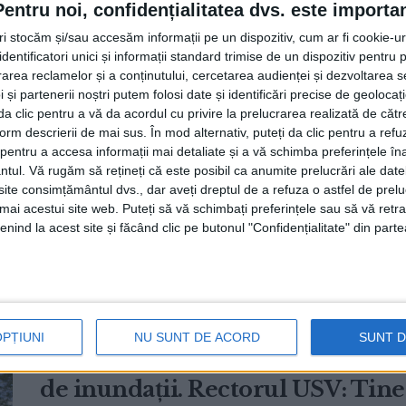
Pentru noi, confidențialitatea dvs. este importa
tri stocăm și/sau accesăm informații pe un dispozitiv, cum ar fi cookie-u
dentificatori unici și informații standard trimise de un dispozitiv pentru p
Studenții de la Suceava nu vor m
rea reclamelor și a conținutului, cercetarea audienței și dezvoltarea ser
anul. Prof. univ. dr. Mircea Oro
 și partenerii noștri putem folosi date și identificări precise de geoloca
i da clic pentru a vă da acordul cu privire la prelucrarea realizată de cătr
ministru, bursa se alocă doar pent
form descrierii de mai sus. În mod alternativ, puteți da clic pentru a refu
entru a accesa informații mai detaliate și a vă schimba preferințele în
de evaluare
ntul.
Vă rugăm să rețineți că este posibil ca anumite prelucrări ale date
25 SEPTEMBRIE, 2025
te consimțământul dvs., dar aveți dreptul de a refuza o astfel de prelu
umai acestui site web. Puteți să vă schimbați preferințele sau să vă ret
Începînd cu anul universitar 2025/2026, studenții de la
nind la acest site și făcând clic pe butonul "Confidențialitate" din parte
mai primi burse tot anul, ...
”Există deja aproape 20.000 de lei
OPȚIUNI
NU SUNT DE ACORD
SUNT 
pentru sprijinul studenților” din
de inundații. Rectorul USV: Tineri