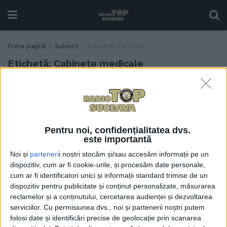
Prima pagină
Subiect
Cabinete medicale
Etichetă:
Cabinete medicale
Dr. Irina Badrajan: Rog
SĂNĂTATE
pacienții ca în scop
preventiv să poarte mască
atunci cînd se prezintă la
Pentru noi, confidențialitatea dvs.
cabinete. Dacă sînt atinși de
este importantă
o viroză, pot să o
Noi și
parteneri
i noștri stocăm și/sau accesăm informații pe un
răspîndească altora
dispozitiv, cum ar fi cookie-urile, și procesăm date personale,
9 OCTOMBRIE, 2022
cum ar fi identificatori unici și informații standard trimise de un
dispozitiv pentru publicitate și conținut personalizate, măsurarea
Dr. Sorin Hîncu: Chiar și eu,
SĂNĂTATE
reclamelor și a conținutului, cercetarea audienței și dezvoltarea
care m-am vaccinat cu
serviciilor.
Cu permisiunea dvs., noi și partenerii noștri putem
celelalte doze, mă gîndesc
folosi date și identificări precise de geolocație prin scanarea
că poate nu-i nevoie chiar