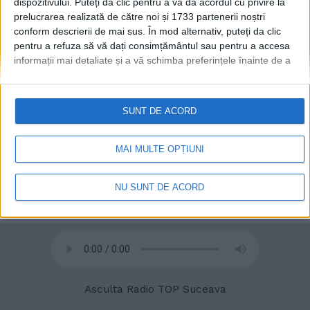
dispozitivului. Puteți da clic pentru a vă da acordul cu privire la
acum s-o fac pe cea de-a
prelucrarea realizată de către noi și 1733 partenerii noștri
patra
conform descrierii de mai sus. În mod alternativ, puteți da clic
17 MAI, 2022
pentru a refuza să vă dați consimțământul sau pentru a accesa
informații mai detaliate și a vă schimba preferințele înainte de a
vă exprima consimțământul.
Vă rugăm să rețineți că este posibil
ca anumite prelucrări ale datelor dvs. cu caracter personal să nu
necesite consimțământul dvs., dar aveți dreptul de a refuza o
SUNT DE ACORD
astfel de prelucrare. Preferințele dvs. se vor aplica numai
acestui site web. Puteți să vă schimbați preferințele sau să vă
retrageți consimțământul în orice moment, revenind la acest site
MAI MULTE OPȚIUNI
și făcând clic pe butonul "Confidențialitate" din partea de jos a
paginii web.
NU SUNT DE ACORD
© 2020
Radio TOP Suceava 104 FM
Asculta Radio TOP Suceava