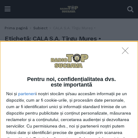
Prima pagină
Subiect
CALA S.A. Tîrgu Mureș •
Etichetă:
CALA S.A. Tîrgu Mureș •
Primarul Ion Lungu:
ADMINISTRAȚIE
Cablurile de pe stîlpi ar
putea fi îngropate în
următorii doi ani printr-o
Pentru noi, confidențialitatea dvs.
tehnologie nouă
este importantă
6 IULIE, 2022
Noi și
parteneri
i noștri stocăm și/sau accesăm informații pe un
dispozitiv, cum ar fi cookie-urile, și procesăm date personale,
cum ar fi identificatori unici și informații standard trimise de un
dispozitiv pentru publicitate și conținut personalizate, măsurarea
reclamelor și a conținutului, cercetarea audienței și dezvoltarea
serviciilor.
Cu permisiunea dvs., noi și partenerii noștri putem
folosi date și identificări precise de geolocație prin scanarea