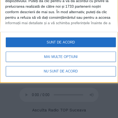
dispozitivului. Puteți da clic pentru a vă da acordul cu privire la
prelucrarea realizată de către noi și 1733 partenerii noștri
conform descrierii de mai sus. În mod alternativ, puteți da clic
pentru a refuza să vă dați consimțământul sau pentru a accesa
© 2020
Radio TOP Suceava 104 FM
informații mai detaliate și a vă schimba preferințele înainte de a
vă exprima consimțământul.
Vă rugăm să rețineți că este posibil
ca anumite prelucrări ale datelor dvs. cu caracter personal să nu
necesite consimțământul dvs., dar aveți dreptul de a refuza o
SUNT DE ACORD
astfel de prelucrare. Preferințele dvs. se vor aplica numai
acestui site web. Puteți să vă schimbați preferințele sau să vă
retrageți consimțământul în orice moment, revenind la acest site
MAI MULTE OPȚIUNI
și făcând clic pe butonul "Confidențialitate" din partea de jos a
paginii web.
NU SUNT DE ACORD
Asculta Radio TOP Suceava