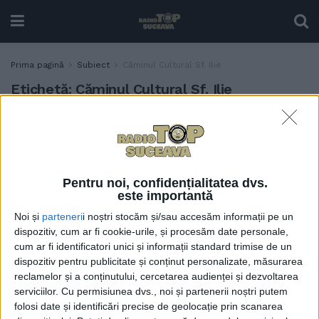
Prima pagină
Subiect
Căminul Cultural Sf. Ilie
Etichetă:
Căminul Cultural Sf. Ilie
Păcat de organizarea și
TABLETA ZILEI
profesioniștii de la Sf. Ilie
27 APRILIE, 2021
Pentru noi, confidențialitatea dvs.
este importantă
Noi și
parteneri
i noștri stocăm și/sau accesăm informații pe un
dispozitiv, cum ar fi cookie-urile, și procesăm date personale,
cum ar fi identificatori unici și informații standard trimise de un
dispozitiv pentru publicitate și conținut personalizate, măsurarea
reclamelor și a conținutului, cercetarea audienței și dezvoltarea
serviciilor.
Cu permisiunea dvs., noi și partenerii noștri putem
folosi date și identificări precise de geolocație prin scanarea