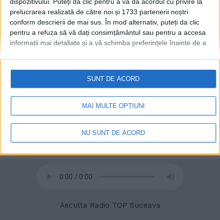
dispozitivului. Puteți da clic pentru a vă da acordul cu privire la
prelucrarea realizată de către noi și 1733 partenerii noștri
conform descrierii de mai sus. În mod alternativ, puteți da clic
© 2020
Radio TOP Suceava 104 FM
pentru a refuza să vă dați consimțământul sau pentru a accesa
informații mai detaliate și a vă schimba preferințele înainte de a
vă exprima consimțământul.
Vă rugăm să rețineți că este posibil
ca anumite prelucrări ale datelor dvs. cu caracter personal să nu
necesite consimțământul dvs., dar aveți dreptul de a refuza o
SUNT DE ACORD
astfel de prelucrare. Preferințele dvs. se vor aplica numai
acestui site web. Puteți să vă schimbați preferințele sau să vă
retrageți consimțământul în orice moment, revenind la acest site
MAI MULTE OPȚIUNI
și făcând clic pe butonul "Confidențialitate" din partea de jos a
paginii web.
NU SUNT DE ACORD
Asculta Radio TOP Suceava