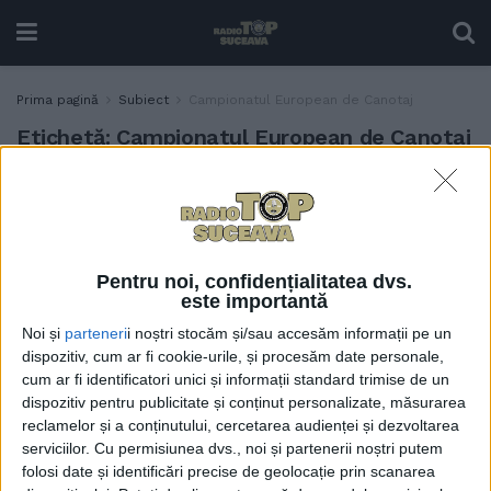
Prima pagină
Subiect
Campionatul European de Canotaj
Etichetă:
Campionatul European de Canotaj
Proaspăta campioana
ACTUALITATE
europeană la canotaj în
proba de simplu vîsle
categorie ușoară, Ionela
Pentru noi, confidențialitatea dvs.
Cozmiuc, va primi titlul de
este importantă
cetățean de onoare al
Noi și
parteneri
i noștri stocăm și/sau accesăm informații pe un
municipiului Suceava. Soțul
dispozitiv, cum ar fi cookie-urile, și procesăm date personale,
ei, Marius, este deja
cum ar fi identificatori unici și informații standard trimise de un
cetățean de onoare
dispozitiv pentru publicitate și conținut personalizate, măsurarea
17 AUGUST, 2022
reclamelor și a conținutului, cercetarea audienței și dezvoltarea
serviciilor.
Cu permisiunea dvs., noi și partenerii noștri putem
folosi date și identificări precise de geolocație prin scanarea