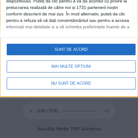
dispozitivului. Puteți da clic pentru a vă da acordul cu privire la
prelucrarea realizată de către noi și 1731 partenerii noștri
conform descrierii de mai sus. În mod alternativ, puteți da clic
pentru a refuza să vă dați consimțământul sau pentru a accesa
informații mai detaliate și a vă schimba preferințele înainte de a
vă exprima consimțământul.
Vă rugăm să rețineți că este posibil
ca anumite prelucrări ale datelor dvs. cu caracter personal să nu
necesite consimțământul dvs., dar aveți dreptul de a refuza o
SUNT DE ACORD
© 2020
Radio TOP Suceava 104 FM
astfel de prelucrare. Preferințele dvs. se vor aplica numai
acestui site web. Puteți să vă schimbați preferințele sau să vă
retrageți consimțământul în orice moment, revenind la acest site
MAI MULTE OPȚIUNI
și făcând clic pe butonul "Confidențialitate" din partea de jos a
paginii web.
NU SUNT DE ACORD
Asculta Radio TOP Suceava