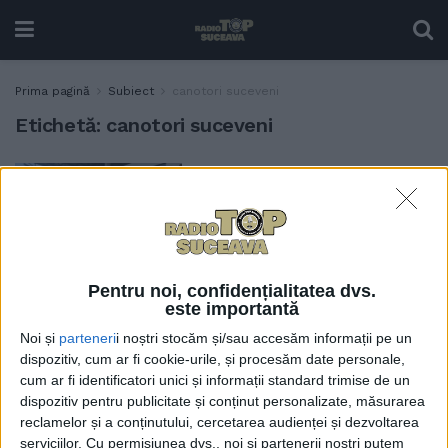
Prima pagină
Subiect
canotori suceveni
Etichetă:
canotori suceveni
Campioana olimpică la
ACTUALITATE
canotaj Ancuța Bodnar:
Iubesc Bucovina, iubesc
Suceava. Contează fiecare
gînd bun, fiecare încurajare
pe care o primești. Eu le
Pentru noi, confidențialitatea dvs.
mulțumesc sucevenilor
este importantă
foarte mult și le sînt
Noi și
parteneri
i noștri stocăm și/sau accesăm informații pe un
recunoscătoare pentru tot
dispozitiv, cum ar fi cookie-urile, și procesăm date personale,
9 SEPTEMBRIE, 2024
cum ar fi identificatori unici și informații standard trimise de un
dispozitiv pentru publicitate și conținut personalizate, măsurarea
30.000 de lei, pentru soții
reclamelor și a conținutului, cercetarea audienței și dezvoltarea
ACTUALITATE
Cozmiuc, pentru întreaga
serviciilor.
Cu permisiunea dvs., noi și partenerii noștri putem