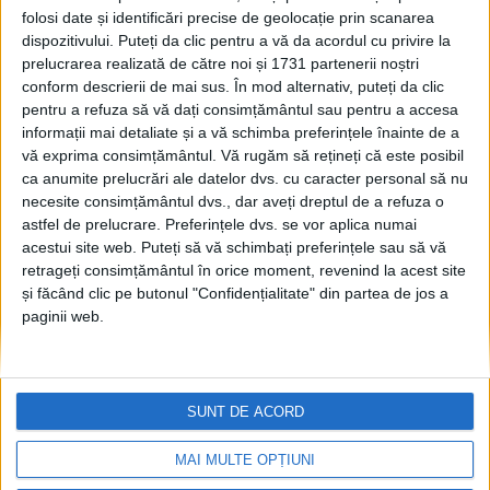
lor carieră sportivă, din
folosi date și identificări precise de geolocație prin scanarea
partea Primăriei Suceava.
dispozitivului. Puteți da clic pentru a vă da acordul cu privire la
Cei doi canotori s-au retras
prelucrarea realizată de către noi și 1731 partenerii noștri
din activitate
conform descrierii de mai sus. În mod alternativ, puteți da clic
pentru a refuza să vă dați consimțământul sau pentru a accesa
25 AUGUST, 2024
informații mai detaliate și a vă schimba preferințele înainte de a
Olimpicii suceveni nu au
vă exprima consimțământul.
Vă rugăm să rețineți că este posibil
TABLETA ZILEI
fumuri, în schimb au
ca anumite prelucrări ale datelor dvs. cu caracter personal să nu
bătături în palme
necesite consimțământul dvs., dar aveți dreptul de a refuza o
astfel de prelucrare. Preferințele dvs. se vor aplica numai
23 AUGUST, 2024
acestui site web. Puteți să vă schimbați preferințele sau să vă
retrageți consimțământul în orice moment, revenind la acest site
și făcând clic pe butonul "Confidențialitate" din partea de jos a
LPS Suceava vrea să invite
ACTUALITATE
paginii web.
la deschiderea noului an de
învățămînt canotori
suceveni participanți la
Olimpiada de la Paris
SUNT DE ACORD
5 AUGUST, 2024
MAI MULTE OPȚIUNI