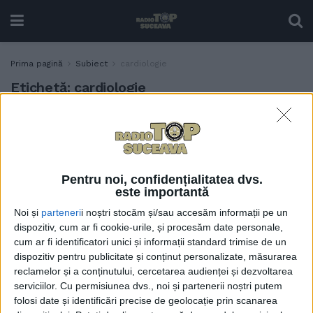
Prima pagină
Subiect
cardiologie
Etichetă:
cardiologie
Așa da, domnule doctor-
TABLETA ZILEI
manager Calancea!
3 NOIEMBRIE, 2022
Pentru noi, confidențialitatea dvs.
este importantă
Noi și
parteneri
i noștri stocăm și/sau accesăm informații pe un
Laborator pentru montarea
SĂNĂTATE
dispozitiv, cum ar fi cookie-urile, și procesăm date personale,
stimulatoarelor cardiace, în
cum ar fi identificatori unici și informații standard trimise de un
curînd, la Spitalul Județean
dispozitiv pentru publicitate și conținut personalizate, măsurarea
Suceava. În 2021, 100 de
reclamelor și a conținutului, cercetarea audienței și dezvoltarea
suceveni care aveau nevoie
serviciilor.
Cu permisiunea dvs., noi și partenerii noștri putem
de stimulatoare au fost
folosi date și identificări precise de geolocație prin scanarea
trimiși în centre