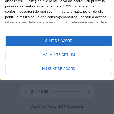
dispozitivului. Puteți da clic pentru a vă da acordul cu privire la
universitare
prelucrarea realizată de către noi și 1733 partenerii noștri
2 NOIEMBRIE, 2022
conform descrierii de mai sus. În mod alternativ, puteți da clic
pentru a refuza să vă dați consimțământul sau pentru a accesa
informații mai detaliate și a vă schimba preferințele înainte de a
vă exprima consimțământul.
Vă rugăm să rețineți că este posibil
ca anumite prelucrări ale datelor dvs. cu caracter personal să nu
necesite consimțământul dvs., dar aveți dreptul de a refuza o
SUNT DE ACORD
astfel de prelucrare. Preferințele dvs. se vor aplica numai
acestui site web. Puteți să vă schimbați preferințele sau să vă
retrageți consimțământul în orice moment, revenind la acest site
MAI MULTE OPȚIUNI
și făcând clic pe butonul "Confidențialitate" din partea de jos a
paginii web.
NU SUNT DE ACORD
© 2020
Radio TOP Suceava 104 FM
Asculta Radio TOP Suceava