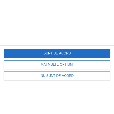
13 MARTIE, 2026
Mihai Ardeleanu, cinci
SĂNĂTATE
decenii de medicină trăită
cu pasiune. De la Iași la
Suceava, prin sate și spitale:
Cînd am venit la spital aici,
în ’86, am întîlnit un
colectiv foarte inimos, m-a
întîmpinat extraordinar.
SUNT DE ACORD
Am reușit să fac la Suceava
ceea ce poate n-aș fi
MAI MULTE OPȚIUNI
îndrăznit să fac în Iași
12 DECEMBRIE, 2025
NU SUNT DE ACORD
Conf. univ. dr. Otilia Clipa:
EDUCAȚIE
Este nevoie de consiliere
specială pentru carieră.
Dacă te duci la școala
profesională nu înseamnă
că ești mai jos