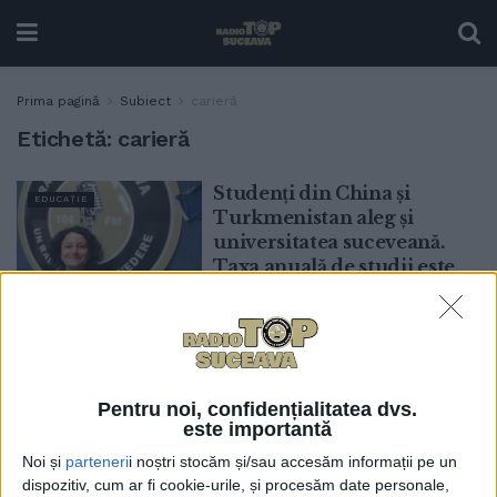
Prima pagină
Subiect
carieră
Etichetă:
carieră
Studenți din China și
EDUCAȚIE
Turkmenistan aleg și
universitatea suceveană.
Taxa anuală de studii este
de 2.300 de euro
23 MARTIE, 2026
Anca Gîtlan, prodecan FIA:
EDUCAȚIE
Decanul Mircea Oroian,
Pentru noi, confidențialitatea dvs.
”motorul cercetării” la
este importantă
Inginerie Alimentară
Suceava. Mesajul pe care
Noi și
parteneri
i noștri stocăm și/sau accesăm informații pe un
vrem să-l transmitem astăzi
dispozitiv, cum ar fi cookie-urile, și procesăm date personale,