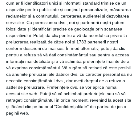
către tineri este faptul că nu
cum ar fi identificatori unici și informații standard trimise de un
e atît de greu să devii
dispozitiv pentru publicitate și conținut personalizate, măsurarea
reclamelor și a conținutului, cercetarea audienței și dezvoltarea
cercetător
serviciilor.
Cu permisiunea dvs., noi și partenerii noștri putem
20 MARTIE, 2026
folosi date și identificări precise de geolocație prin scanarea
dispozitivului. Puteți da clic pentru a vă da acordul cu privire la
Sergiu Lucian Raiu, lector
EDUCAȚIE
prelucrarea realizată de către noi și 1733 partenerii noștri
univ. dr. la USV: Centrul
conform descrierii de mai sus. În mod alternativ, puteți da clic
COACH USV aduce
pentru a refuza să vă dați consimțământul sau pentru a accesa
cercetarea mai aproape de
informații mai detaliate și a vă schimba preferințele înainte de a
elevi și publicul larg
vă exprima consimțământul.
Vă rugăm să rețineți că este posibil
20 MARTIE, 2026
ca anumite prelucrări ale datelor dvs. cu caracter personal să nu
necesite consimțământul dvs., dar aveți dreptul de a refuza o
Centrul Militar Județean
ACTUALITATE
astfel de prelucrare. Preferințele dvs. se vor aplica numai
Suceava anunță că se
acestui site web. Puteți să vă schimbați preferințele sau să vă
recrutează elevi și studenți
retrageți consimțământul în orice moment, revenind la acest site
pentru anul de învățămînt
și făcând clic pe butonul "Confidențialitate" din partea de jos a
2026–2027. Sînt disponibile
paginii web.
sute de locuri, iar
învăţămîntul militar este
gratuit