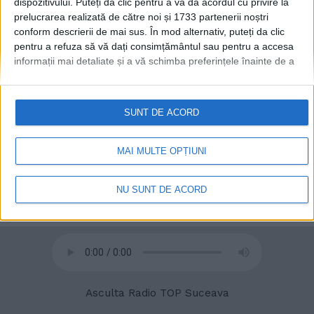
dispozitivului. Puteți da clic pentru a vă da acordul cu privire la
prelucrarea realizată de către noi și 1733 partenerii noștri
conform descrierii de mai sus. În mod alternativ, puteți da clic
© 2020
Radio TOP Suceava 104 FM
pentru a refuza să vă dați consimțământul sau pentru a accesa
informații mai detaliate și a vă schimba preferințele înainte de a
vă exprima consimțământul.
Vă rugăm să rețineți că este posibil
ca anumite prelucrări ale datelor dvs. cu caracter personal să nu
necesite consimțământul dvs., dar aveți dreptul de a refuza o
SUNT DE ACORD
astfel de prelucrare. Preferințele dvs. se vor aplica numai
acestui site web. Puteți să vă schimbați preferințele sau să vă
retrageți consimțământul în orice moment, revenind la acest site
MAI MULTE OPȚIUNI
și făcând clic pe butonul "Confidențialitate" din partea de jos a
paginii web.
NU SUNT DE ACORD
Asculta Radio TOP Suceava