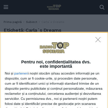
Prima pagină
Subiect
Carla`s Dreams
Etichetă:
Carla`s Dreams
Zilele Sucevei, fără
TABLETA ZILEI
spectacol. Nu-i spectacol,
nu-s discuții
30 MARTIE, 2023
Pentru noi, confidențialitatea dvs.
este importantă
Noi și
parteneri
i noștri stocăm și/sau accesăm informații pe un
dispozitiv, cum ar fi cookie-urile, și procesăm date personale,
cum ar fi identificatori unici și informații standard trimise de un
dispozitiv pentru publicitate și conținut personalizate, măsurarea
reclamelor și a conținutului, cercetarea audienței și dezvoltarea
serviciilor.
Cu permisiunea dvs., noi și partenerii noștri putem
folosi date și identificări precise de geolocație prin scanarea