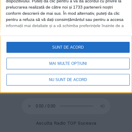
dispozitivului. Puteți da clic pentru a vă da acordul cu privire la
prelucrarea realizată de către noi și 1733 partenerii noștri
conform descrierii de mai sus. În mod alternativ, puteți da clic
pentru a refuza să vă dați consimțământul sau pentru a accesa
informații mai detaliate și a vă schimba preferințele înainte de a
© 2020
Radio TOP Suceava 104 FM
vă exprima consimțământul.
Vă rugăm să rețineți că este posibil
ca anumite prelucrări ale datelor dvs. cu caracter personal să nu
necesite consimțământul dvs., dar aveți dreptul de a refuza o
SUNT DE ACORD
astfel de prelucrare. Preferințele dvs. se vor aplica numai
acestui site web. Puteți să vă schimbați preferințele sau să vă
retrageți consimțământul în orice moment, revenind la acest site
MAI MULTE OPȚIUNI
și făcând clic pe butonul "Confidențialitate" din partea de jos a
paginii web.
NU SUNT DE ACORD
Asculta Radio TOP Suceava