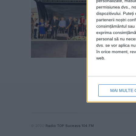
personalizate, măsura
permisiunea dvs., noi
dispozitivului. Puteț
partenerii noștri con
consimțământul sau p
exprima consimțămâ
personal să nu necesi
dvs. se vor aplica n
în orice moment, reve
web.
MAI MULTE 
© 2020
Radio TOP Suceava 104 FM