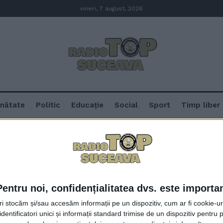
vineri, 7 august, 2026
nătate
Politic
Educație
Social
Sport
Timp liber
oara
Pentru noi, confidențialitatea dvs. este importa
Au început Zilele Culturii Polone,
tri stocăm și/sau accesăm informații pe un dispozitiv, cum ar fi cookie-u
oficialități locale, cu un simpozi
dentificatori unici și informații standard trimise de un dispozitiv pentru p