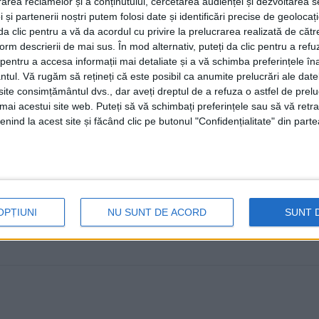
rea reclamelor și a conținutului, cercetarea audienței și dezvoltarea ser
româno-polone și cu inaugurare
 și partenerii noștri putem folosi date și identificări precise de geoloca
(Foto)
i da clic pentru a vă da acordul cu privire la prelucrarea realizată de cătr
form descrierii de mai sus. În mod alternativ, puteți da clic pentru a refu
24 AUGUST, 2023
entru a accesa informații mai detaliate și a vă schimba preferințele în
ntul.
Vă rugăm să rețineți că este posibil ca anumite prelucrări ale date
A început cea de-a XXIV-a ediție a Zilelor Culturii Polo
te consimțământul dvs., dar aveți dreptul de a refuza o astfel de prelu
Polonezilor din România. ...
umai acestui site web. Puteți să vă schimbați preferințele sau să vă ret
nind la acest site și făcând clic pe butonul "Confidențialitate" din parte
OPȚIUNI
NU SUNT DE ACORD
SUNT 