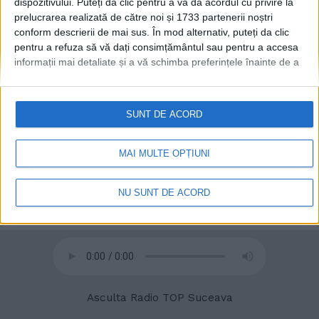
dispozitivului. Puteți da clic pentru a vă da acordul cu privire la
prelucrarea realizată de către noi și 1733 partenerii noștri
conform descrierii de mai sus. În mod alternativ, puteți da clic
pentru a refuza să vă dați consimțământul sau pentru a accesa
informații mai detaliate și a vă schimba preferințele înainte de a
vă exprima consimțământul.
Vă rugăm să rețineți că este posibil
ca anumite prelucrări ale datelor dvs. cu caracter personal să nu
necesite consimțământul dvs., dar aveți dreptul de a refuza o
SUNT DE ACORD
astfel de prelucrare. Preferințele dvs. se vor aplica numai
acestui site web. Puteți să vă schimbați preferințele sau să vă
© 2020
Radio TOP Suceava 104 FM
retrageți consimțământul în orice moment, revenind la acest site
MAI MULTE OPȚIUNI
și făcând clic pe butonul "Confidențialitate" din partea de jos a
paginii web.
NU SUNT DE ACORD
Asculta Radio TOP Suceava