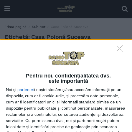
Prima pagină
Subiect
Casa Polonă Suceava
Etichetă:
Casa Polonă Suceava
Sala de spectacole de la
ACTUALITATE
Casa Polonă Suceava va fi
renovată și va avea 180 de
fotolii. Este posibil ca parte
Pentru noi, confidențialitatea dvs.
din finanțare să fie asigurată
este importantă
de guvernul polonez.
Noi și
parteneri
i noștri stocăm și/sau accesăm informații pe un
Săptămîna viitoare,
dispozitiv, cum ar fi cookie-urile, și procesăm date personale,
Ghervazen Longher va avea
cum ar fi identificatori unici și informații standard trimise de un
o discuție pe această temă
dispozitiv pentru publicitate și conținut personalizate, măsurarea
cu premierul Poloniei,
reclamelor și a conținutului, cercetarea audienței și dezvoltarea
Mateusz Morawiecki
serviciilor.
Cu permisiunea dvs., noi și partenerii noștri putem
24 MARTIE, 2023
folosi date și identificări precise de geolocație prin scanarea