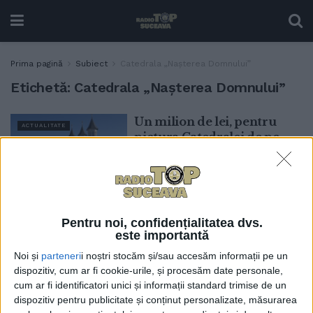
Prima pagină
Subiect
Catedrala „Nașterea Domnului”
Etichetă:
Catedrala „Nașterea Domnului”
Un milion de lei, pentru
ACTUALITATE
pictura Catedralei de pe
Mărășești și pentru
continuarea lucrărilor la
centrul social
8 FEBRUARIE, 2024
Pentru noi, confidențialitatea dvs.
Hramul Catedralei Nașterea
ACTUALITATE
este importantă
Domnului, în prima zi de
Noi și
parteneri
i noștri stocăm și/sau accesăm informații pe un
Crăciun. Municipalitatea
dispozitiv, cum ar fi cookie-urile, și procesăm date personale,
suceveană sprijină financiar
cum ar fi identificatori unici și informații standard trimise de un
lăcașul de cult, inclusiv
dispozitiv pentru publicitate și conținut personalizate, măsurarea
pentru pictarea acestuia,