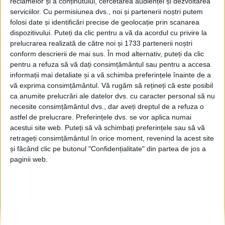
reclamelor și a conținutului, cercetarea audienței și dezvoltarea
care se desfășoară și în
serviciilor.
Cu permisiunea dvs., noi și partenerii noștri putem
prezent
folosi date și identificări precise de geolocație prin scanarea
26 DECEMBRIE, 2023
dispozitivului. Puteți da clic pentru a vă da acordul cu privire la
prelucrarea realizată de către noi și 1733 partenerii noștri
Arhitectul Catedralei
ACTUALITATE
conform descrierii de mai sus. În mod alternativ, puteți da clic
”Nașterea Domnului” din
pentru a refuza să vă dați consimțământul sau pentru a accesa
Suceava: Catedrala va
informații mai detaliate și a vă schimba preferințele înainte de a
spune singură dacă e sau nu
vă exprima consimțământul.
Vă rugăm să rețineți că este posibil
făcută pentru noi, adică să
ca anumite prelucrări ale datelor dvs. cu caracter personal să nu
ne acopere în timp
necesite consimțământul dvs., dar aveți dreptul de a refuza o
pretențiile estetice
astfel de prelucrare. Preferințele dvs. se vor aplica numai
acestui site web. Puteți să vă schimbați preferințele sau să vă
11 IULIE, 2022
retrageți consimțământul în orice moment, revenind la acest site
Municipalitatea, 500.000
și făcând clic pe butonul "Confidențialitate" din partea de jos a
ADMINISTRAȚIE
de lei pentru zidirea
paginii web.
centrului social de la
Catedrala ”Nașterea
Domnului” și alte 500.000
pentru pictura bisericii
3 IUNIE, 2022