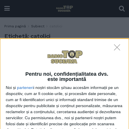
Prima pagină
Subiect
catolici
Etichetă:
catolici
Biserică renovată, la 101 ani
ACTUALITATE
de la zidirea ei
8 NOIEMBRIE, 2021
Pentru noi, confidențialitatea dvs.
este importantă
Noi și
parteneri
i noștri stocăm și/sau accesăm informații pe un
dispozitiv, cum ar fi cookie-urile, și procesăm date personale,
cum ar fi identificatori unici și informații standard trimise de un
dispozitiv pentru publicitate și conținut personalizate, măsurarea
reclamelor și a conținutului, cercetarea audienței și dezvoltarea
serviciilor.
Cu permisiunea dvs., noi și partenerii noștri putem
folosi date și identificări precise de geolocație prin scanarea