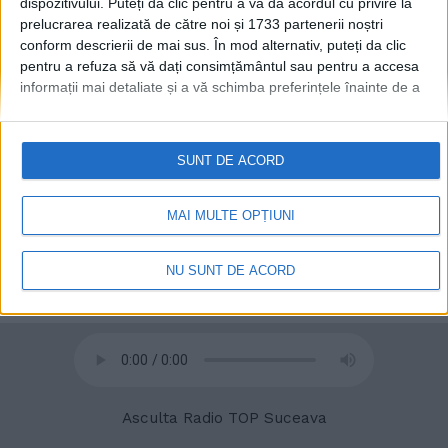
dispozitivului. Puteți da clic pentru a vă da acordul cu privire la
prelucrarea realizată de către noi și 1733 partenerii noștri
conform descrierii de mai sus. În mod alternativ, puteți da clic
© 2020
Radio TOP Suceava 104 FM
pentru a refuza să vă dați consimțământul sau pentru a accesa
informații mai detaliate și a vă schimba preferințele înainte de a
vă exprima consimțământul.
Vă rugăm să rețineți că este posibil
ca anumite prelucrări ale datelor dvs. cu caracter personal să nu
necesite consimțământul dvs., dar aveți dreptul de a refuza o
SUNT DE ACORD
astfel de prelucrare. Preferințele dvs. se vor aplica numai
acestui site web. Puteți să vă schimbați preferințele sau să vă
retrageți consimțământul în orice moment, revenind la acest site
MAI MULTE OPȚIUNI
și făcând clic pe butonul "Confidențialitate" din partea de jos a
paginii web.
NU SUNT DE ACORD
Asculta Radio TOP Suceava