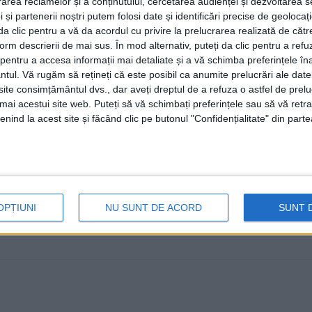
rea reclamelor și a conținutului, cercetarea audienței și dezvoltarea ser
verificați în detaliu o ofertă decît
 și partenerii noștri putem folosi date și identificări precise de geoloca
victime ale înșelăciunilor”
i da clic pentru a vă da acordul cu privire la prelucrarea realizată de cătr
form descrierii de mai sus. În mod alternativ, puteți da clic pentru a refu
13 IULIE, 2025
entru a accesa informații mai detaliate și a vă schimba preferințele în
ntul.
Vă rugăm să rețineți că este posibil ca anumite prelucrări ale date
Inspectoratul de Poliție Județean Suceava atrage atenți
te consimțământul dvs., dar aveți dreptul de a refuza o astfel de prelu
înșelăciunilor prin intermediul anunțurilor de închiriere .
umai acestui site web. Puteți să vă schimbați preferințele sau să vă ret
nind la acest site și făcând clic pe butonul "Confidențialitate" din parte
OPȚIUNI
NU SUNT DE ACORD
SUNT 