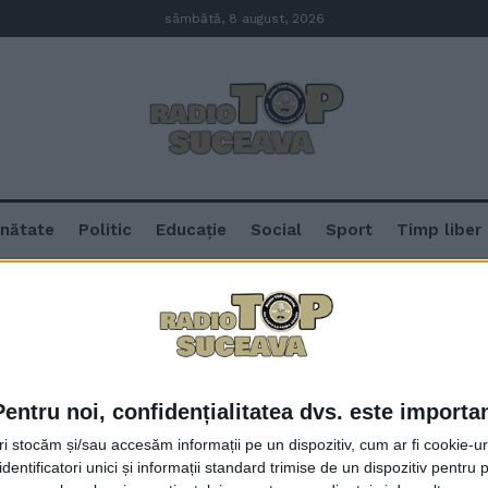
sâmbătă, 8 august, 2026
nătate
Politic
Educație
Social
Sport
Timp liber
Pentru noi, confidențialitatea dvs. este importa
Sucevenii, atenționați de polițiști
tri stocăm și/sau accesăm informații pe un dispozitiv, cum ar fi cookie-u
caută cazări pe litoralul Mării N
dentificatori unici și informații standard trimise de un dispozitiv pentru p