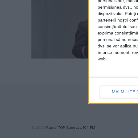
personalizate, măsura
permisiunea dvs., noi
dispozitivului. Puteț
partenerii noștri con
consimțământul sau p
exprima consimțămâ
personal să nu necesi
dvs. se vor aplica n
în orice moment, reve
web.
MAI MULTE 
© 2020
Radio TOP Suceava 104 FM