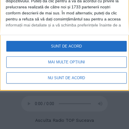
dispozitivului. Puteți da clic pentru a vă da acordul cu privire la
prelucrarea realizată de către noi și 1733 partenerii noștri
conform descrierii de mai sus. În mod alternativ, puteți da clic
© 2020
Radio TOP Suceava 104 FM
pentru a refuza să vă dați consimțământul sau pentru a accesa
informații mai detaliate și a vă schimba preferințele înainte de a
vă exprima consimțământul.
Vă rugăm să rețineți că este posibil
ca anumite prelucrări ale datelor dvs. cu caracter personal să nu
necesite consimțământul dvs., dar aveți dreptul de a refuza o
SUNT DE ACORD
astfel de prelucrare. Preferințele dvs. se vor aplica numai
acestui site web. Puteți să vă schimbați preferințele sau să vă
retrageți consimțământul în orice moment, revenind la acest site
MAI MULTE OPȚIUNI
și făcând clic pe butonul "Confidențialitate" din partea de jos a
paginii web.
NU SUNT DE ACORD
Asculta Radio TOP Suceava