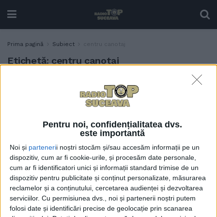
Prima pagină
Subiect
centru canotaj
Etichetă:
centru canotaj
Flutur: Vom moderniza
ADMINISTRAȚIE
centrul de canotaj de la
Fălticeni
16 SEPTEMBRIE, 2021
Pentru noi, confidențialitatea dvs.
este importantă
Noi și
parteneri
i noștri stocăm și/sau accesăm informații pe un
dispozitiv, cum ar fi cookie-urile, și procesăm date personale,
cum ar fi identificatori unici și informații standard trimise de un
dispozitiv pentru publicitate și conținut personalizate, măsurarea
reclamelor și a conținutului, cercetarea audienței și dezvoltarea
serviciilor.
Cu permisiunea dvs., noi și partenerii noștri putem
folosi date și identificări precise de geolocație prin scanarea