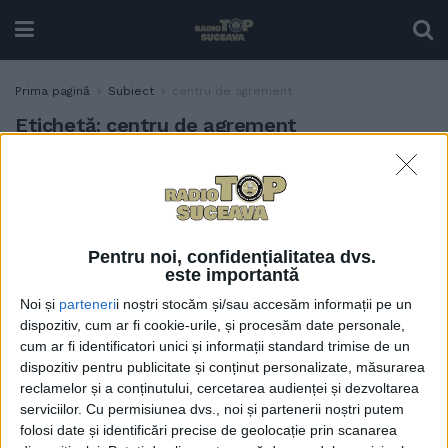
Prima pagină
Subiect
centru de agrement
Etichetă:
centru de agrement
Vatra Dornei: Indicatori
ADMINISTRAȚIE
aprobați, pentru un centru
de agrement
10 NOIEMBRIE, 2021
Pentru noi, confidențialitatea dvs.
este importantă
Noi și
parteneri
i noștri stocăm și/sau accesăm informații pe un
dispozitiv, cum ar fi cookie-urile, și procesăm date personale,
cum ar fi identificatori unici și informații standard trimise de un
dispozitiv pentru publicitate și conținut personalizate, măsurarea
reclamelor și a conținutului, cercetarea audienței și dezvoltarea
serviciilor.
Cu permisiunea dvs., noi și partenerii noștri putem
folosi date și identificări precise de geolocație prin scanarea