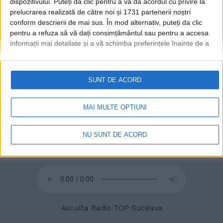
dispozitivului. Puteți da clic pentru a vă da acordul cu privire la
prelucrarea realizată de către noi și 1731 partenerii noștri
conform descrierii de mai sus. În mod alternativ, puteți da clic
© 2020
Radio TOP Suceava 104 FM
pentru a refuza să vă dați consimțământul sau pentru a accesa
informații mai detaliate și a vă schimba preferințele înainte de a
vă exprima consimțământul.
Vă rugăm să rețineți că este posibil
ca anumite prelucrări ale datelor dvs. cu caracter personal să nu
necesite consimțământul dvs., dar aveți dreptul de a refuza o
SUNT DE ACORD
astfel de prelucrare. Preferințele dvs. se vor aplica numai
acestui site web. Puteți să vă schimbați preferințele sau să vă
retrageți consimțământul în orice moment, revenind la acest site
MAI MULTE OPȚIUNI
și făcând clic pe butonul "Confidențialitate" din partea de jos a
paginii web.
NU SUNT DE ACORD
Asculta Radio TOP Suceava