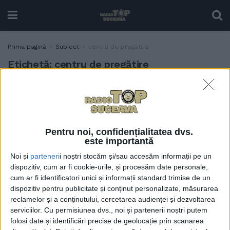
Prima pagină
Subiect
centru de pregătire
Etichetă:
centru de pregătire
Inagurarea centrului de
ACTUALITATE
pregătire pentru situații de
urgență de la Siret:
Ministrul Lucian Bode și
Pentru noi, confidențialitatea dvs.
șeful DSU, Raed Arafat,
este importantă
întîmpinați de fete
Noi și
parteneri
i noștri stocăm și/sau accesăm informații pe un
îmbrăcate în costume
dispozitiv, cum ar fi cookie-urile, și procesăm date personale,
populare, care i-au invitat
cum ar fi identificatori unici și informații standard trimise de un
să rupă cîte o bucată din
dispozitiv pentru publicitate și conținut personalizate, măsurarea
colacul purtat pe un ștergar
reclamelor și a conținutului, cercetarea audienței și dezvoltarea
(Foto)
serviciilor.
Cu permisiunea dvs., noi și partenerii noștri putem
14 MARTIE, 2023
folosi date și identificări precise de geolocație prin scanarea