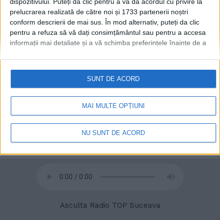
dispozitivului. Puteți da clic pentru a vă da acordul cu privire la
prelucrarea realizată de către noi și 1733 partenerii noștri
conform descrierii de mai sus. În mod alternativ, puteți da clic
pentru a refuza să vă dați consimțământul sau pentru a accesa
informații mai detaliate și a vă schimba preferințele înainte de a
vă exprima consimțământul.
Vă rugăm să rețineți că este posibil
ca anumite prelucrări ale datelor dvs. cu caracter personal să nu
necesite consimțământul dvs., dar aveți dreptul de a refuza o
SUNT DE ACORD
astfel de prelucrare. Preferințele dvs. se vor aplica numai
acestui site web. Puteți să vă schimbați preferințele sau să vă
© 2020
Radio TOP Suceava 104 FM
retrageți consimțământul în orice moment, revenind la acest site
MAI MULTE OPȚIUNI
și făcând clic pe butonul "Confidențialitate" din partea de jos a
paginii web.
NU SUNT DE ACORD
Asculta Radio TOP Suceava