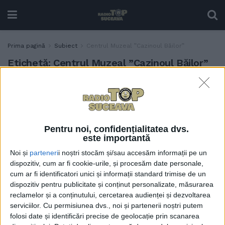
Prima pagină
Subiect
Centrul Muzeal ”Cazinoul Băilor”
Etichetă:
Centrul Muzeal ”Cazinoul Băilor”
”Viteazul de carton” Emil
TABLETA ZILEI
Ursu a lămurit lucrurile. Cu
eleganță. Colaborarea
Arhiepiscopie – Muzeul
Pentru noi, confidențialitatea dvs.
Bucovinei continuă
este importantă
8 DECEMBRIE, 2023
Noi și
parteneri
i noștri stocăm și/sau accesăm informații pe un
Pe 28 noiembrie, începînd
dispozitiv, cum ar fi cookie-urile, și procesăm date personale,
ACTUALITATE
cum ar fi identificatori unici și informații standard trimise de un
cu ora 12.00, la Vatra Dornei
dispozitiv pentru publicitate și conținut personalizate, măsurarea
este anunțată o ploaie
reclamelor și a conținutului, cercetarea audienței și dezvoltarea
abundentă de distincții, cu
serviciilor.
Cu permisiunea dvs., noi și partenerii noștri putem
ocazia împlinirii a 105 ani
folosi date și identificări precise de geolocație prin scanarea
de la unirea Bucovinei cu