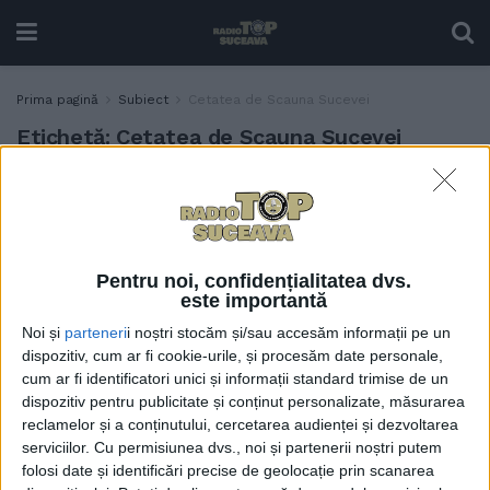
Prima pagină
Subiect
Cetatea de Scauna Sucevei
Etichetă:
Cetatea de Scauna Sucevei
”Cetatea de Scaun este
ACTUALITATE
kilometrul 0 al turismului
sucevean, pentru că e
monumentul care are cea
Pentru noi, confidențialitatea dvs.
mai mare atractivitate”
este importantă
7 MARTIE, 2024
Noi și
parteneri
i noștri stocăm și/sau accesăm informații pe un
dispozitiv, cum ar fi cookie-urile, și procesăm date personale,
cum ar fi identificatori unici și informații standard trimise de un
dispozitiv pentru publicitate și conținut personalizate, măsurarea
reclamelor și a conținutului, cercetarea audienței și dezvoltarea
serviciilor.
Cu permisiunea dvs., noi și partenerii noștri putem
folosi date și identificări precise de geolocație prin scanarea