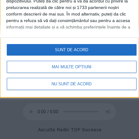
dispozitivului. Puteți da clic pentru a vă da acordul cu privire la
prelucrarea realizată de către noi și 1733 partenerii noștri
conform descrierii de mai sus. În mod alternativ, puteți da clic
pentru a refuza să vă dați consimțământul sau pentru a accesa
© 2020
Radio TOP Suceava 104 FM
informații mai detaliate și a vă schimba preferințele înainte de a
vă exprima consimțământul.
Vă rugăm să rețineți că este posibil
ca anumite prelucrări ale datelor dvs. cu caracter personal să nu
necesite consimțământul dvs., dar aveți dreptul de a refuza o
SUNT DE ACORD
astfel de prelucrare. Preferințele dvs. se vor aplica numai
acestui site web. Puteți să vă schimbați preferințele sau să vă
retrageți consimțământul în orice moment, revenind la acest site
MAI MULTE OPȚIUNI
și făcând clic pe butonul "Confidențialitate" din partea de jos a
paginii web.
NU SUNT DE ACORD
Asculta Radio TOP Suceava