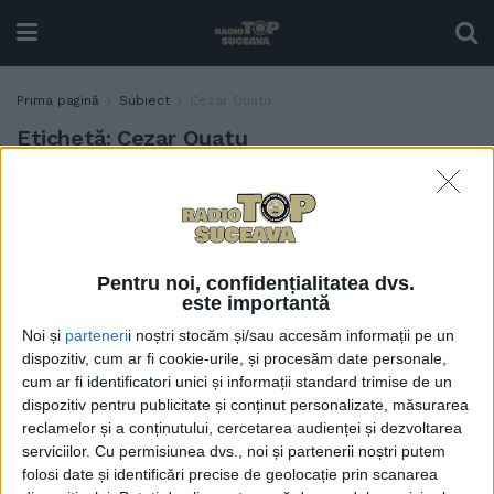
Prima pagină
Subiect
Cezar Ouatu
Etichetă:
Cezar Ouatu
Academia de Arte ”Modus
EDUCAȚIE
Vivendi” din Suceava, 100
de cursanți cu vîrste
cuprinse între 4 și 44 de ani.
Pentru noi, confidențialitatea dvs.
Cursuri de canto, pian și
este importantă
trompetă. Colaborări cu
Noi și
parteneri
i noștri stocăm și/sau accesăm informații pe un
Aurelian Temișan, Luminița
dispozitiv, cum ar fi cookie-urile, și procesăm date personale,
Anghel și Cezar Ouatu
cum ar fi identificatori unici și informații standard trimise de un
2 NOIEMBRIE, 2022
dispozitiv pentru publicitate și conținut personalizate, măsurarea
reclamelor și a conținutului, cercetarea audienței și dezvoltarea
serviciilor.
Cu permisiunea dvs., noi și partenerii noștri putem
folosi date și identificări precise de geolocație prin scanarea