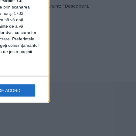
viciilor.
Cu
ovenesc are următorul anunț: ”Descoperă
ție prin scanarea
e noi și 1733
za să vă dați
ainte de a vă
lor dvs. cu caracter
crare. Preferințele
rageți consimțământul
a de jos a paginii
DE ACORD