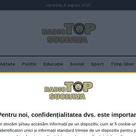
sâmbătă, 8 august, 2026
nătate
Politic
Educație
Social
Sport
Timp liber
Pentru noi, confidențialitatea dvs. este importa
Cîmpulungul speră să fie iarăși c
tri stocăm și/sau accesăm informații pe un dispozitiv, cum ar fi cookie-u
dentificatori unici și informații standard trimise de un dispozitiv pentru p
29 IANUARIE, 2024