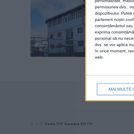
personalizate, măsura
permisiunea dvs., noi
dispozitivului. Puteț
partenerii noștri con
consimțământul sau p
exprima consimțămâ
personal să nu necesi
dvs. se vor aplica n
în orice moment, reve
web.
MAI MULTE 
© 2020
Radio TOP Suceava 104 FM