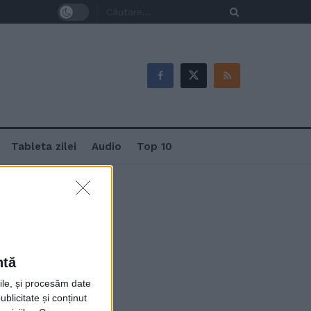
Tableta zilei
Audio
Top 10
ntă
e-a fost
rile, și procesăm date
ublicitate și conținut