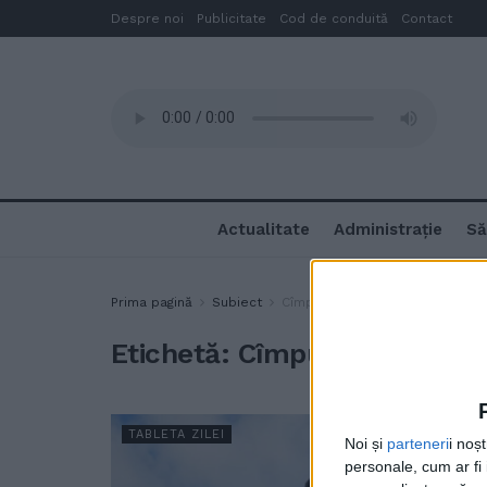
Despre noi
Publicitate
Cod de conduită
Contact
Actualitate
Administrație
Să
Prima pagină
Subiect
Cîmpulung fotbal
Etichetă:
Cîmpulung fotbal
TABLETA ZILEI
Noi și
parteneri
i noș
personale, cum ar fi i