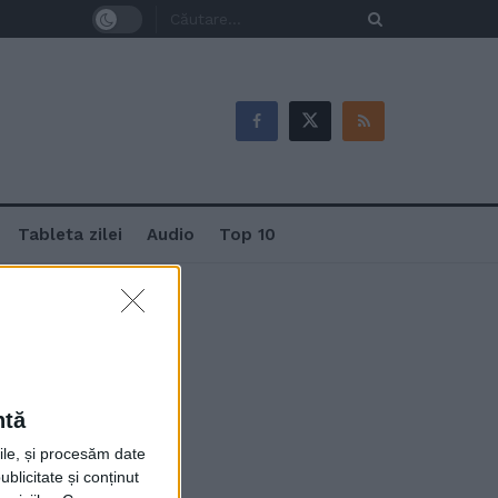
Tableta zilei
Audio
Top 10
ntă
ana Catedralei
rile, și procesăm date
ublicitate și conținut