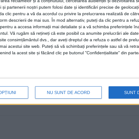
rea reclamelor și a conținutului, cercetarea audienței și dezvoltarea ser
27 MAI, 2022
 și partenerii noștri putem folosi date și identificări precise de geoloca
i da clic pentru a vă da acordul cu privire la prelucrarea realizată de cătr
Pe 10 iunie, începînd cu ora 09.00, în sala Gherasim Pu
form descrierii de mai sus. În mod alternativ, puteți da clic pentru a refu
loc un concurs ...
entru a accesa informații mai detaliate și a vă schimba preferințele în
ntul.
Vă rugăm să rețineți că este posibil ca anumite prelucrări ale date
te consimțământul dvs., dar aveți dreptul de a refuza o astfel de prelu
umai acestui site web. Puteți să vă schimbați preferințele sau să vă ret
nind la acest site și făcând clic pe butonul "Confidențialitate" din parte
OPȚIUNI
NU SUNT DE ACORD
SUNT 