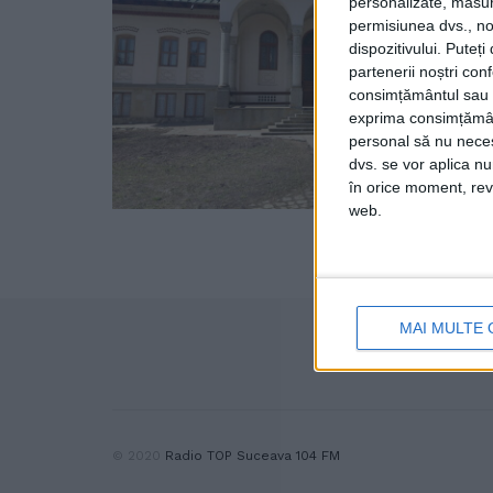
personalizate, măsura
permisiunea dvs., noi
dispozitivului. Puteț
partenerii noștri con
consimțământul sau p
exprima consimțămâ
personal să nu necesi
dvs. se vor aplica n
în orice moment, reve
web.
MAI MULTE 
© 2020
Radio TOP Suceava 104 FM