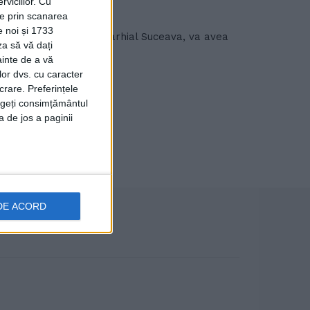
viciilor.
Cu
ție prin scanarea
e noi și 1733
tneanul a Centrului Eparhial Suceava, va avea
za să vă dați
ainte de a vă
lor dvs. cu caracter
crare. Preferințele
rageți consimțământul
a de jos a paginii
DE ACORD