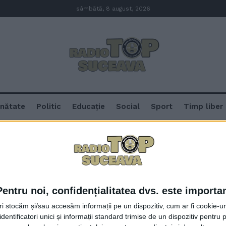
sâmbătă, 8 august, 2026
nătate
Politic
Educație
Social
Sport
Timp liber
Pentru noi, confidențialitatea dvs. este importa
Post de cîntăreț bisericesc la str
tri stocăm și/sau accesăm informații pe un dispozitiv, cum ar fi cookie-u
Arhiepiscopale
dentificatori unici și informații standard trimise de un dispozitiv pentru p