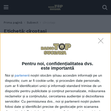
Prima pagină
Subiect
cîrcotași
Etichetă:
cîrcotași
Barbă: Se poate merge cu
SĂNĂTATE
încredere la Spitalul
Județean
6 IUNIE, 2021
Pentru noi, confidențialitatea dvs.
este importantă
Noi și
parteneri
i noștri stocăm și/sau accesăm informații pe un
dispozitiv, cum ar fi cookie-urile, și procesăm date personale,
cum ar fi identificatori unici și informații standard trimise de un
dispozitiv pentru publicitate și conținut personalizate, măsurarea
reclamelor și a conținutului, cercetarea audienței și dezvoltarea
serviciilor.
Cu permisiunea dvs., noi și partenerii noștri putem
folosi date și identificări precise de geolocație prin scanarea