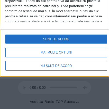
dispozitivului. Puteți da clic pentru a vă da acordul cu privire la
prelucrarea realizată de către noi și 1733 partenerii noștri
conform descrierii de mai sus. În mod alternativ, puteți da clic
© 2020
Radio TOP Suceava 104 FM
pentru a refuza să vă dați consimțământul sau pentru a accesa
informații mai detaliate și a vă schimba preferințele înainte de a
vă exprima consimțământul.
Vă rugăm să rețineți că este posibil
ca anumite prelucrări ale datelor dvs. cu caracter personal să nu
necesite consimțământul dvs., dar aveți dreptul de a refuza o
SUNT DE ACORD
astfel de prelucrare. Preferințele dvs. se vor aplica numai
acestui site web. Puteți să vă schimbați preferințele sau să vă
retrageți consimțământul în orice moment, revenind la acest site
MAI MULTE OPȚIUNI
și făcând clic pe butonul "Confidențialitate" din partea de jos a
paginii web.
NU SUNT DE ACORD
Asculta Radio TOP Suceava