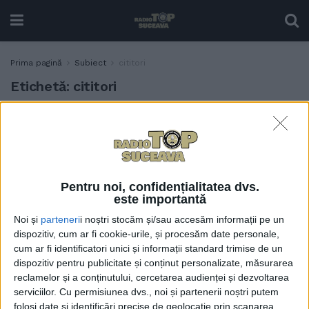
Prima pagină
Subiect
cititori
Etichetă:
cititori
Aproximativ 200 de
ACTUALITATE
diplome, acordate la ediția a
XI-a a Salonului
Internațional de Carte
”Alma Mater Librorum”.
Pentru noi, confidențialitatea dvs.
Diplome post-mortem
este importantă
pentru Vasile Andru,
Noi și
parteneri
i noștri stocăm și/sau accesăm informații pe un
Alexandru C. Pavel și
dispozitiv, cum ar fi cookie-urile, și procesăm date personale,
Mioara Gafencu,
cum ar fi identificatori unici și informații standard trimise de un
”personalități legate de
dispozitiv pentru publicitate și conținut personalizate, măsurarea
universitate, de
reclamelor și a conținutului, cercetarea audienței și dezvoltarea
comunitatea noastră”
serviciilor.
Cu permisiunea dvs., noi și partenerii noștri putem
folosi date și identificări precise de geolocație prin scanarea
26 MAI, 2025