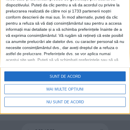
dispozitivului. Puteți da clic pentru a vă da acordul cu privire la
Salonul Internațional de
prelucrarea realizată de către noi și 1733 partenerii noștri
ACTUALITATE
Carte ”Alma Mater
conform descrierii de mai sus. În mod alternativ, puteți da clic
Librorum”. Prof. univ. dr.
pentru a refuza să vă dați consimțământul sau pentru a accesa
Sanda Maria Ardeleanu:
informații mai detaliate și a vă schimba preferințele înainte de a
Concluziile sînt că lumea
vă exprima consimțământul.
Vă rugăm să rețineți că este posibil
are nevoie de carte. Cred că
ca anumite prelucrări ale datelor dvs. cu caracter personal să nu
s-a trecut de o mie de
necesite consimțământul dvs., dar aveți dreptul de a refuza o
participanți și de vizitatori.
astfel de prelucrare. Preferințele dvs. se vor aplica numai
acestui site web. Puteți să vă schimbați preferințele sau să vă
Timp de două zile totul a
retrageți consimțământul în orice moment, revenind la acest site
fost foarte viu
și făcând clic pe butonul "Confidențialitate" din partea de jos a
26 MAI, 2025
SUNT DE ACORD
paginii web.
MAI MULTE OPȚIUNI
NU SUNT DE ACORD