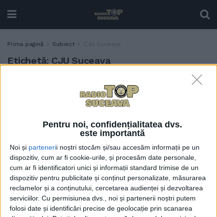
Prima pagină
Subiect
CJU Suceava
Etichetă:
CJU Suceava
Discuții în CJSU despre
ACTUALITATE
incidentul de la telescaunul
din Vatra Dornei
28 APRILIE, 2022
Pentru noi, confidențialitatea dvs.
este importantă
Noi și
parteneri
i noștri stocăm și/sau accesăm informații pe un
dispozitiv, cum ar fi cookie-urile, și procesăm date personale,
cum ar fi identificatori unici și informații standard trimise de un
dispozitiv pentru publicitate și conținut personalizate, măsurarea
reclamelor și a conținutului, cercetarea audienței și dezvoltarea
serviciilor.
Cu permisiunea dvs., noi și partenerii noștri putem
folosi date și identificări precise de geolocație prin scanarea