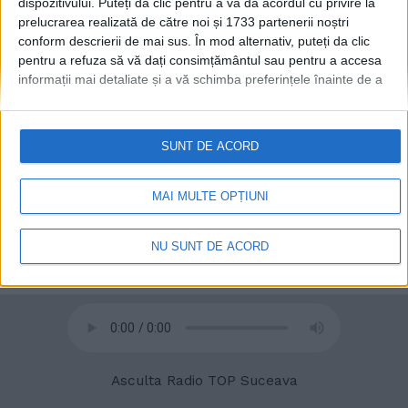
dispozitivului. Puteți da clic pentru a vă da acordul cu privire la
prelucrarea realizată de către noi și 1733 partenerii noștri
conform descrierii de mai sus. În mod alternativ, puteți da clic
© 2020
Radio TOP Suceava 104 FM
pentru a refuza să vă dați consimțământul sau pentru a accesa
informații mai detaliate și a vă schimba preferințele înainte de a
vă exprima consimțământul.
Vă rugăm să rețineți că este posibil
ca anumite prelucrări ale datelor dvs. cu caracter personal să nu
necesite consimțământul dvs., dar aveți dreptul de a refuza o
SUNT DE ACORD
astfel de prelucrare. Preferințele dvs. se vor aplica numai
acestui site web. Puteți să vă schimbați preferințele sau să vă
retrageți consimțământul în orice moment, revenind la acest site
MAI MULTE OPȚIUNI
și făcând clic pe butonul "Confidențialitate" din partea de jos a
paginii web.
NU SUNT DE ACORD
Asculta Radio TOP Suceava