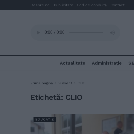
Despre noi
Publicitate
Cod de conduită
Contact
Actualitate
Administrație
Să
Prima pagină
Subiect
CLIO
Etichetă:
CLIO
EDUCAȚIE