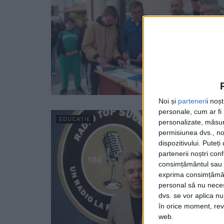
Noi și
parteneri
i noș
personale, cum ar fi i
EDUCAȚIE
personalizate, măsura
permisiunea dvs., noi
dispozitivului. Puteț
partenerii noștri con
consimțământul sau p
exprima consimțămâ
personal să nu necesi
dvs. se vor aplica n
în orice moment, reve
web.