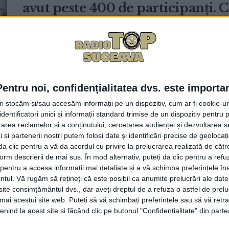
avut peste 400 de participanți. Co
mituri, de legende, de războaie,
1 FEBRUARIE, 2025
Daniel Hreniuc, inspector în cadrul IȘJ Suceava, a declar
Radio Top, că dorința sa ...
Pentru noi, confidențialitatea dvs. este importa
tri stocăm și/sau accesăm informații pe un dispozitiv, cum ar fi cookie-u
dentificatori unici și informații standard trimise de un dispozitiv pentru p
400 de elevi din județul Suceava
rea reclamelor și a conținutului, cercetarea audienței și dezvoltarea ser
Istorie Clio. Lotul pentru faza n
 și partenerii noștri putem folosi date și identificări precise de geoloca
i da clic pentru a vă da acordul cu privire la prelucrarea realizată de cătr
Istorie, sesiune de pregătire găz
form descrierii de mai sus. În mod alternativ, puteți da clic pentru a refu
entru a accesa informații mai detaliate și a vă schimba preferințele în
Mușat”. Inspectorul Daniel Hrenc
ntul.
Vă rugăm să rețineți că este posibil ca anumite prelucrări ale date
vor obține premii la olimpiadă
te consimțământul dvs., dar aveți dreptul de a refuza o astfel de prelu
umai acestui site web. Puteți să vă schimbați preferințele sau să vă ret
23 APRILIE, 2024
nind la acest site și făcând clic pe butonul "Confidențialitate" din parte
Pe 22 aprilie, la Colegiul Tehnic ”Petru Mușat” Suceava, 