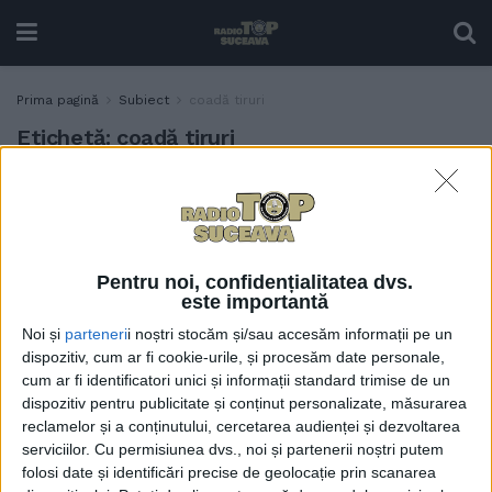
Prima pagină
Subiect
coadă tiruri
Etichetă:
coadă tiruri
Coada de tiruri de la Vama
ACTUALITATE
Siret, din cauza
întreruperilor de curent
electric de la ucraineni.
Pentru noi, confidențialitatea dvs.
Ucrainenii promit că se vor
este importantă
dota cu baterii pentru
Noi și
parteneri
i noștri stocăm și/sau accesăm informații pe un
scanere și vor mări schema
dispozitiv, cum ar fi cookie-urile, și procesăm date personale,
de personal
cum ar fi identificatori unici și informații standard trimise de un
19 DECEMBRIE, 2022
dispozitiv pentru publicitate și conținut personalizate, măsurarea
reclamelor și a conținutului, cercetarea audienței și dezvoltarea
serviciilor.
Cu permisiunea dvs., noi și partenerii noștri putem
folosi date și identificări precise de geolocație prin scanarea