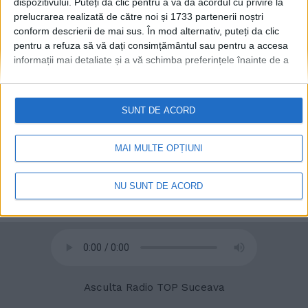
dispozitivului. Puteți da clic pentru a vă da acordul cu privire la
prelucrarea realizată de către noi și 1733 partenerii noștri
conform descrierii de mai sus. În mod alternativ, puteți da clic
pentru a refuza să vă dați consimțământul sau pentru a accesa
informații mai detaliate și a vă schimba preferințele înainte de a
vă exprima consimțământul.
Vă rugăm să rețineți că este posibil
ca anumite prelucrări ale datelor dvs. cu caracter personal să nu
© 2020
Radio TOP Suceava 104 FM
necesite consimțământul dvs., dar aveți dreptul de a refuza o
SUNT DE ACORD
astfel de prelucrare. Preferințele dvs. se vor aplica numai
acestui site web. Puteți să vă schimbați preferințele sau să vă
retrageți consimțământul în orice moment, revenind la acest site
MAI MULTE OPȚIUNI
și făcând clic pe butonul "Confidențialitate" din partea de jos a
paginii web.
NU SUNT DE ACORD
Asculta Radio TOP Suceava