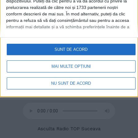
dispozitivului. Puteți da clic pentru a vă da acordul cu privire la
prelucrarea realizată de către noi și 1733 partenerii noștri
conform descrierii de mai sus. În mod alternativ, puteți da clic
© 2020
Radio TOP Suceava 104 FM
pentru a refuza să vă dați consimțământul sau pentru a accesa
informații mai detaliate și a vă schimba preferințele înainte de a
vă exprima consimțământul.
Vă rugăm să rețineți că este posibil
ca anumite prelucrări ale datelor dvs. cu caracter personal să nu
necesite consimțământul dvs., dar aveți dreptul de a refuza o
SUNT DE ACORD
astfel de prelucrare. Preferințele dvs. se vor aplica numai
acestui site web. Puteți să vă schimbați preferințele sau să vă
retrageți consimțământul în orice moment, revenind la acest site
MAI MULTE OPȚIUNI
și făcând clic pe butonul "Confidențialitate" din partea de jos a
paginii web.
NU SUNT DE ACORD
Asculta Radio TOP Suceava