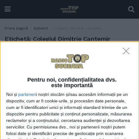
Prima pagină
Subiect
Colegiul Dimitrie Cantemir
Etichetă:
Colegiul Dimitrie Cantemir
Alianța Franceză: Poeme
EDUCAȚIE
franceze celebre, recitate
de elevi de la ”Cantemir”
28 MARTIE, 2022
Pentru noi, confidențialitatea dvs.
este importantă
Noi și
parteneri
i noștri stocăm și/sau accesăm informații pe un
dispozitiv, cum ar fi cookie-urile, și procesăm date personale,
cum ar fi identificatori unici și informații standard trimise de un
dispozitiv pentru publicitate și conținut personalizate, măsurarea
reclamelor și a conținutului, cercetarea audienței și dezvoltarea
serviciilor.
Cu permisiunea dvs., noi și partenerii noștri putem
folosi date și identificări precise de geolocație prin scanarea